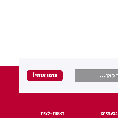
גבעתיים
ראשון-לציון