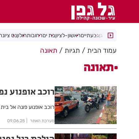
רמת גן
גבעתיים
ראשון-לציון
בת ים
רחובות
חולון
נס ציונה
עמוד הבית
תגיות
תאונה
תאונה
רוכב אופנוע נפ
רוכב אופנוע פונה אל בית
מערכת האתר
09.06.25
הולכת רגל נפגע