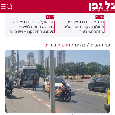
:26
13:57
15:05
כתב אישום נגד צעירים
הבראנץ' של נינה ביאנכה
אקר
 בת
מחולון בעקבות שוד אלים
כבר לא מחכה לשישי:
לבנ
שהתרחש בעיר
טעמנו, התפנקנו – ויש סיבה
לחו
טובה להגיע לצומת בילו
רחו
נמצ
עמוד הבית
בת ים
חדשות בת-ים