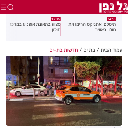
:29
08:58
13:05
ת
פצוע בתאונת אופנוע במרכז
גופה נפלטה אל חוף בת ים
חשד
חולון
מוק
דיי
עשן
עמוד הבית
בת ים
חדשות בת-ים