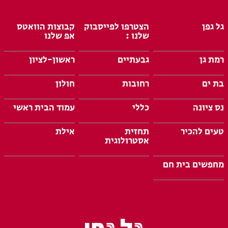
גל גפן
הצטרפו לפייסבוק
קבוצות הוואטס
שלנו :
אפ שלנו
רמת גן
גבעתיים
ראשון-לציון
בת ים
רחובות
חולון
נס ציונה
כללי
עמוד הבית ראשי
טעים להכיר
תחזית
אילת
אסטרולוגית
מחפשים בית חם