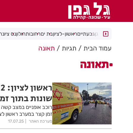
רמת גן
גבעתיים
ראשון-לציון
בת ים
רחובות
חולון
נס ציונה
עמוד הבית
תגיות
תאונה
תאונה
ר
שונות בתוך זמן
זמן קצר במערב ראשון לציון
מערכת האתר
17.07.25