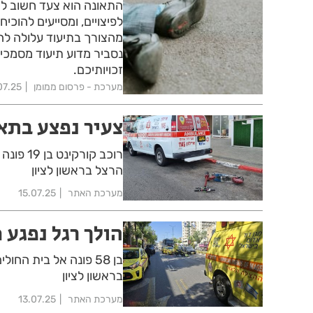
התאונה הוא צעד חשוב לא
לפיצויים, ומסייעים להו
מהצורך בתיעוד עלולה להו
נסביר מדוע תיעוד מסמכים
זכויותיכם.
מערכת - פרסום ממומן
07.25
צעיר נפצע בתאו
רוכב קו
הרצל בראשון לציון
מערכת האתר
15.07.25
הולך רגל נפגע 
בן 58 פונה אל בית 
בראשון לציון
מערכת האתר
13.07.25