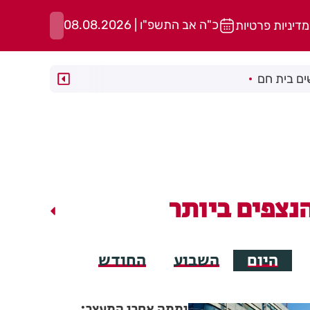
כ"ה אב התשפ"ו | 08.08.2026
מדיניות פרטיות
ם בית חם
נצפים ביותר
היום
השבוע
החודש
יממה אחרי המעצר: