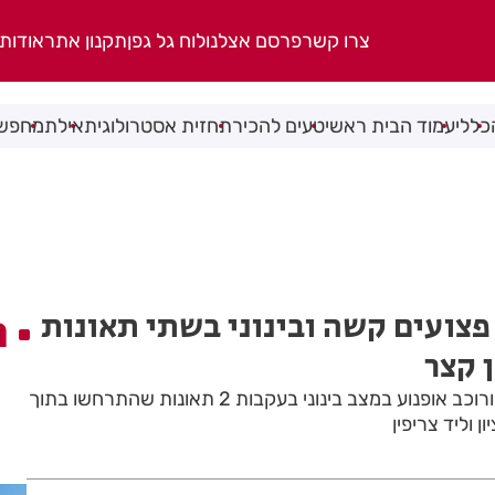
צרו קשר
פרסם אצלנו
לוח גל גפן
תקנון אתר
אודות
כללי
עמוד הבית ראשי
טעים להכיר
תחזית אסטרולוגית
אילת
מחפשי
אשון לציון: 2 פצועים קשה ובינוני בשתי תאונות
ה
 קצר
רוכב אופניים במצב קשה ורוכב אופנוע במצב בינוני בעקבות 2 תאונות שהתרחשו בתוך
 וליד צריפין