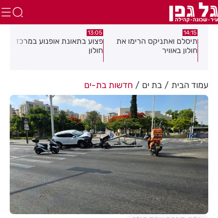
:58
13:05
14:15
תיסלם ואתניקס הרימו את
פצוע בתאונת אופנוע במרכז
גופ
חולון באוויר
חולון
עמוד הבית
בת ים
חדשות בת-ים