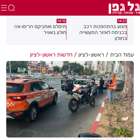
:05
14:15
14:31
מה
פצוע בהתהפכות רכב
תיסלם ואתניקס הרימו את
פצו
בכניסה לאזור התעשייה
חולון באוויר
חול
בחולון
עמוד הבית
ראשון-לציון
חדשות ראשון-לציון