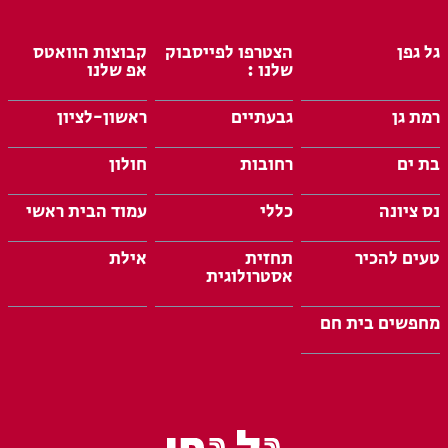
גל גפן
הצטרפו לפייסבוק
קבוצות הוואטס
שלנו :
אפ שלנו
רמת גן
גבעתיים
ראשון-לציון
בת ים
רחובות
חולון
נס ציונה
כללי
עמוד הבית ראשי
טעים להכיר
תחזית
אילת
אסטרולוגית
מחפשים בית חם