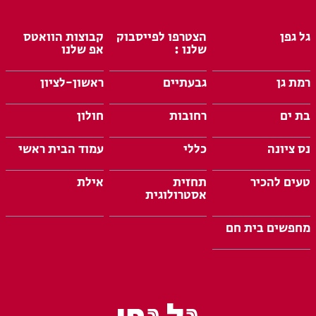
גל גפן
הצטרפו לפייסבוק
קבוצות הוואטס
שלנו :
אפ שלנו
רמת גן
גבעתיים
ראשון-לציון
בת ים
רחובות
חולון
נס ציונה
כללי
עמוד הבית ראשי
טעים להכיר
תחזית
אילת
אסטרולוגית
מחפשים בית חם