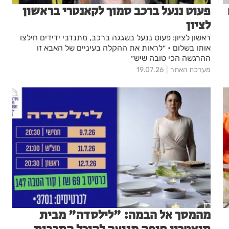
פעוט ננעל ברכב סמוך לקאנטרי בראשון
לציון
ראשון לציון: פעוט ננעל בשגגה ברכב, מתנדבי ידידים חילצו
אותו בשלום • ״לראות את ההקלה בעיניים של האבא זו
ההרגשה הכי טובה שיש״
מערכת האתר
19.07.26
מהמסך אל הבמה: "לילסדה" מבית