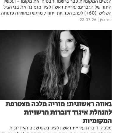
הנשים המקומיות כבר נרשמו והבטיחו את מקומן – ועכשיו
התור של הגברים: עיריית ראשון לציון מזמינה את בני הגיל
השלישי (60+) לערב הכרויות ייחודי, מרגש ובאווירה פתוחה
בבית העם.
בתי לוין
22.07.26
גאווה ראשונית: מוריה מלכה מצטרפת
להנהלת איגוד דוברות הרשויות
המקומיות
מלכה, דוברת עיריית ראשון לציון בשש שנים האחרונות