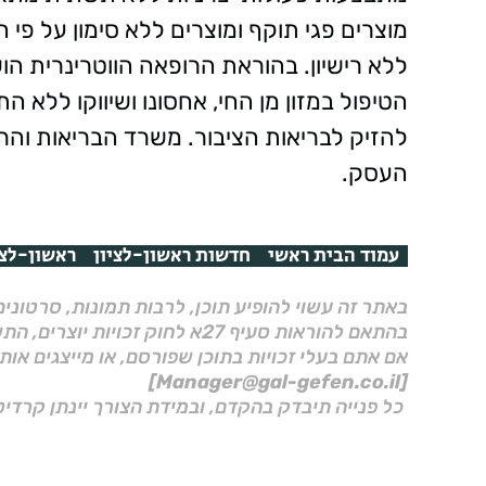
מוצרים פגי תוקף ומוצרים ללא סימון על פי
הטיפול במזון מן החי, אחסונו ושיווקו ללא 
להזיק לבריאות הציבור. משרד הבריאות והר
העסק.
עמוד הבית ראשי
חדשות ראשון-לציון
ראשון-לצי
באתר זה עשוי להופיע תוכן, לרבות תמונות, סרטוני
בהתאם להוראות סעיף 27א לחוק זכויות יוצרים, התשס"ח–2007.
אם אתם בעלי זכויות בתוכן שפורסם, או מייצגים אות
[Manager@gal-gefen.co.il]
כל פנייה תיבדק בהקדם, ובמידת הצורך יינתן קרדיט