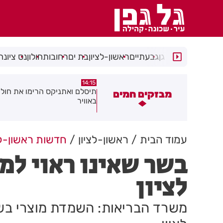
רמת גן
גבעתיים
ראשון-לציון
בת ים
רחובות
חולון
נס ציונה
13:05
14:15
יסלם ואתניקס הרימו את חולון
פצוע בתאונת אופנוע במרכז חול
מבזקים חמים
אוויר
עמוד הבית
ראשון-לציון
חדשות ראשון-לצ
בשר שאינו ראוי למ
לציון
משרד הבריאות: השמדת מוצרי בשר