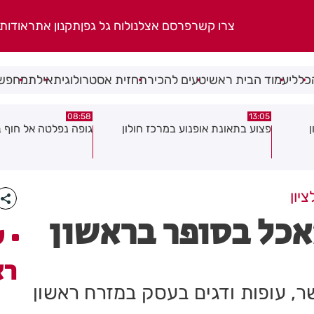
צרו קשר
פרסם אצלנו
לוח גל גפן
תקנון אתר
אודות
כללי
עמוד הבית ראשי
טעים להכיר
תחזית אסטרולוגית
אילת
מחפשי
08:29
08:58
ון
גופה נפלטה אל חוף בת ים
חשד להצתה בשלושה
גן: שבעה דיירים נפג
עשן
יון
אכל בסופר בראשון
ע
רא
, עופות ודגים בעסק במזרח ראשון