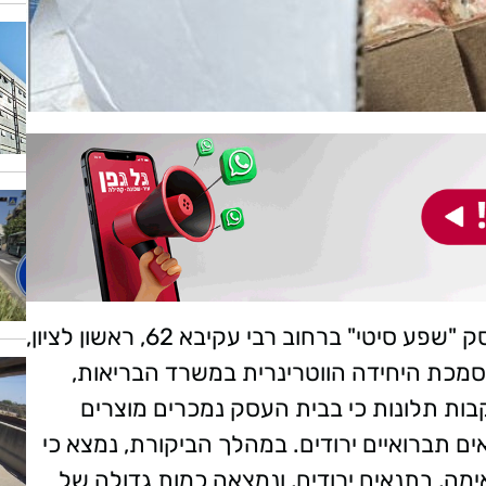
ביום שני (27.5.24) בוצעה ביקורת פתע בעסק "שפע סיטי" ברחוב רבי עקיבא 62, ראשון לציון,
סמכת היחידה הווטרינרית במשרד הבריאות,
בות תלונות כי בבית העסק נמכרים מוצרים
ם תברואיים ירודים. במהלך הביקורת, נמצא כי
ה, בתנאים ירודים, ונמצאה כמות גדולה של