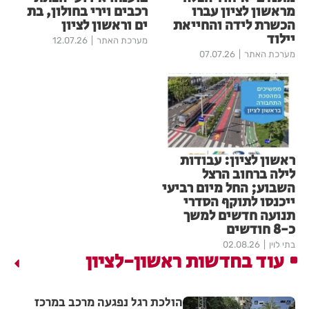
מראשון לציון עברו
רכבים וירי בחולון, בת
הכשרת לידה והחייאת
ים וראשון לציון
יילוד
מערכת האתר
12.07.26
מערכת האתר
07.07.26
ראשון לציון: עבודות
לילה ברחוב הרצל
השבוע; החל מיום רביעי
ייכנסו לתוקף הסדרי
תנועה חדשים למשך
כ-8 חודשים
בתי לוין
02.08.26
עוד בחדשות ראשון-לציון
הולכת רגל נפגעה מרכב במרכז