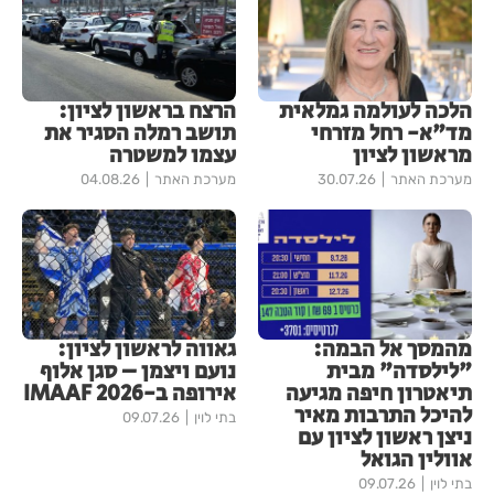
הלכה לעולמה גמלאית
הרצח בראשון לציון:
מד"א- רחל מזרחי
תושב רמלה הסגיר את
מראשון לציון
עצמו למשטרה
מערכת האתר
30.07.26
מערכת האתר
04.08.26
מהמסך אל הבמה:
גאווה לראשון לציון:
"לילסדה" מבית
נועם ויצמן – סגן אלוף
תיאטרון חיפה מגיעה
אירופה ב-IMAAF 2026
להיכל התרבות מאיר
בתי לוין
09.07.26
ניצן ראשון לציון עם
אוולין הגואל
בתי לוין
09.07.26