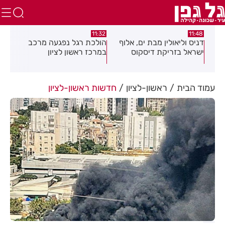
:46
11:32
11:48
נה
דניס וליאולין מבת ים, אלוף
הולכת רגל נפגעה מרכב
עמו
קיץ
ישראל בזריקת דיסקוס
במרכז ראשון לציון
ליל
עמוד הבית
ראשון-לציון
חדשות ראשון-לציון