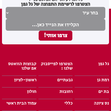
הצטרפו לרשימת התפוצה של גל גפן
גל גפן
הצטרפו לפייסבוק
קבוצות הוואטס
שלנו :
אפ שלנו
רמת גן
גבעתיים
ראשון-לציון
בת ים
רחובות
חולון
נס ציונה
כללי
עמוד הבית ראשי