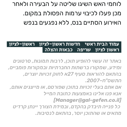
לוחמי האש השיגו שליטה על הבעירה ולאחר
מכן פעלו לכיבוי ערמות הפסולת במקום.
האירוע הסתיים בנס, ללא נפגעים בנפש
עמוד הבית ראשי
חדשות ראשון-לציון
ראשון-לציון
ראשון לציון
שריפה
כבאות והצלה
באתר זה עשוי להופיע תוכן, לרבות תמונות, סרטונים
ומידע, שמקורו ברשתות החברתיות ובמקורות פומביים,
בהתאם להוראות סעיף 27א לחוק זכויות יוצרים,
התשס"ח–2007.
אם אתם בעלי זכויות בתוכן שפורסם, או מייצגים אותם,
אנא פנו אלינו באמצעות כתובת המייל
[Manager@gal-gefen.co.il]
כל פנייה תיבדק בהקדם, ובמידת הצורך יינתן קרדיט
מתאים או שהתוכן יוסר, בהתאם לנסיבות.