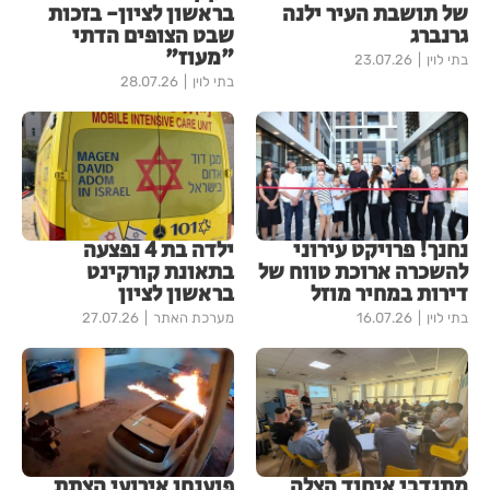
של תושבת העיר ילנה
בראשון לציון- בזכות
גרנברג
שבט הצופים הדתי
"מעוז"
בתי לוין
23.07.26
בתי לוין
28.07.26
נחנך! פרויקט עירוני
ילדה בת 4 נפצעה
להשכרה ארוכת טווח של
בתאונת קורקינט
דירות במחיר מוזל
בראשון לציון
בתי לוין
16.07.26
מערכת האתר
27.07.26
מתנדבי איחוד הצלה
פוענחו אירועי הצתת