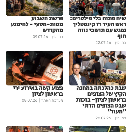
שיח פתוח בלי פילטרים:
פרשת השבוע
ראש העיר רז קינסטליך
מטות-מסעי - להימנע
נפגש עם תושבי נווה
מהקודש
חוף
בתי לוין
09.07.26
בתי לוין
22.07.26
שבת כהלכתה במחנה
פצוע קשה באירוע ירי
הקיץ של הצופים
בראשון לציון
בראשון לציון- בזכות
מערכת האתר
08.07.26
שבט הצופים הדתי
"מעוז"
בתי לוין
28.07.26