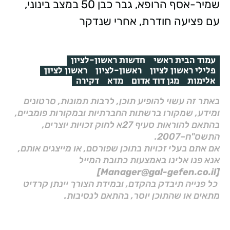
שמיר-אסף הרופא, גבר כבן 50 במצב בינוני,
עם פציעה חודרת, אחרי שנדקר
עמוד הבית ראשי
חדשות ראשון-לציון
פלילי ראשון לציון
ראשון-לציון
ראשון לציון
אלימות
מגן דוד אדום
מדא
דקירה
באתר זה עשוי להופיע תוכן, לרבות תמונות, סרטונים
ומידע, שמקורו ברשתות החברתיות ובמקורות פומביים,
בהתאם להוראות סעיף 27א לחוק זכויות יוצרים,
התשס"ח–2007.
אם אתם בעלי זכויות בתוכן שפורסם, או מייצגים אותם,
אנא פנו אלינו באמצעות כתובת המייל
[Manager@gal-gefen.co.il]
כל פנייה תיבדק בהקדם, ובמידת הצורך יינתן קרדיט
מתאים או שהתוכן יוסר, בהתאם לנסיבות.