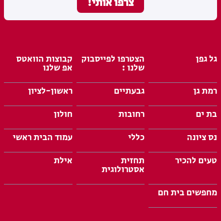
גל גפן
הצטרפו לפייסבוק
קבוצות הוואטס
שלנו :
אפ שלנו
רמת גן
גבעתיים
ראשון-לציון
בת ים
רחובות
חולון
נס ציונה
כללי
עמוד הבית ראשי
טעים להכיר
תחזית
אילת
אסטרולוגית
מחפשים בית חם