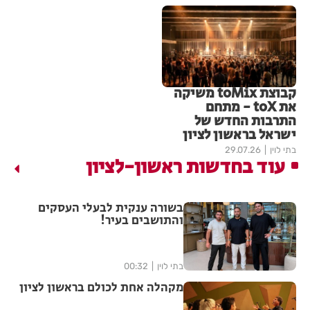
קבוצת toMix משיקה
את toX - מתחם
התרבות החדש של
ישראל בראשון לציון
בתי לוין
29.07.26
עוד בחדשות ראשון-לציון
בשורה ענקית לבעלי העסקים
והתושבים בעיר!
בתי לוין
00:32
מקהלה אחת לכולם בראשון לציון