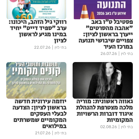
פסטיבל ט״ו באב
רווקי גיל הזהב, היכונו:
"אהבה מהסרטים"
ערב "ספיד דייט" יחיד
ייערך בראשון לציון:
במינו מגיע לראשון
צפויים שיבושי תנועה
לציון
במרכז העיר
בתי לוין
22.07.26
בתי לוין
26.07.26
גאווה ראשונית: מוריה
יוזמה עירונית חדשה
מלכה מצטרפת להנהלת
בראשון לציון: הצדעה
איגוד דוברות הרשויות
לבעלי העסקים
המקומיות
המקומיים שמשרתים
במילואים
בתי לוין
02.08.26
בתי לוין
21.07.26