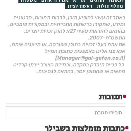
תאונה
הרוגים
מד"א
מגן דוד אדום
משטרה
מחלף חולות
ראשון לציון
באתר זה עשוי להופיע תוכן, לרבות תמונות, סרטונים
ומידע, שמקורו ברשתות החברתיות ובמקורות פומביים,
בהתאם להוראות סעיף 27א לחוק זכויות יוצרים,
התשס"ח–2007.
אם אתם בעלי זכויות בתוכן שפורסם, או מייצגים אותם,
אנא פנו אלינו באמצעות כתובת המייל
[Manager@gal-gefen.co.il]
כל פנייה תיבדק בהקדם, ובמידת הצורך יינתן קרדיט
מתאים או שהתוכן יוסר, בהתאם לנסיבות.
תגובות
הוסיפו תגובה
כתבות מומלצות בשבילך