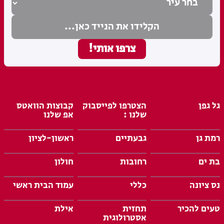
גל גפן
הצטרפו לפייסבוק
קבוצות הוואטס
שלנו :
אפ שלנו
רמת גן
גבעתיים
ראשון-לציון
בת ים
רחובות
חולון
נס ציונה
כללי
עמוד הבית ראשי
טעים להכיר
תחזית
אילת
אסטרולוגית