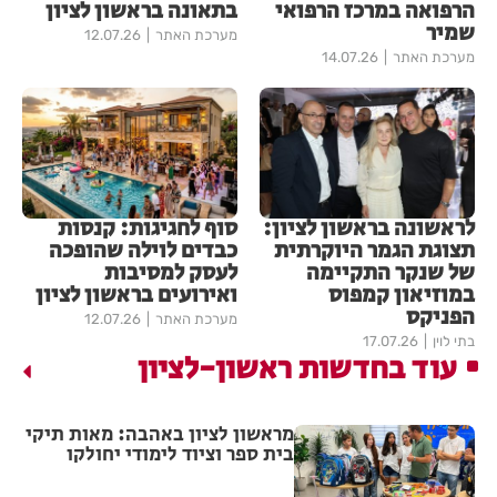
הרפואה במרכז הרפואי
בתאונה בראשון לציון
שמיר
מערכת האתר
12.07.26
מערכת האתר
14.07.26
לראשונה בראשון לציון:
סוף לחגיגות: קנסות
תצוגת הגמר היוקרתית
כבדים לוילה שהופכה
של שנקר התקיימה
לעסק למסיבות
במוזיאון קמפוס
ואירועים בראשון לציון
הפניקס
מערכת האתר
12.07.26
בתי לוין
17.07.26
עוד בחדשות ראשון-לציון
מראשון לציון באהבה: מאות תיקי
בית ספר וציוד לימודי יחולקו
לילדים לקראת פתיחת שנת
הלימודים