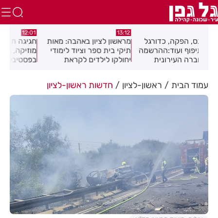
:46
12:01
13:12
ל
מראשון לציון באהבה: מאות
חגיגה תימנית בחולון:
שני
שמה
תיקי בית ספר וציוד לימודי
מוזיקה, מסורת וטעמים
בהצ
יחולקו לילדים לקראת
בפסטיבל "עדות"
רימ
פתיחת שנת הלימודים
עמוד הבית
ראשון-לציון
חדשות ראשון-לציון