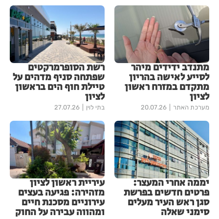
מתנדב ידידים מיהר
רשת הסופרמרקטים
לסייע לאישה בהריון
שפתחה סניף מדהים על
מתקדם במזרח ראשון
טיילת חוף הים בראשון
לציון
לציון
מערכת האתר
20.07.26
בתי לוין
27.07.26
יממה אחרי המעצר:
עיריית ראשון לציון
פרטים חדשים בפרשת
מזהירה: פגיעה בעצים
סגן ראש העיר מעלים
עירוניים מסכנת חיים
סימני שאלה
ומהווה עבירה על החוק