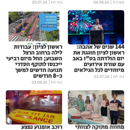
מערכת
06.08.26
בתי לוין
20.07.26
144 שנים של אהבה:
ראשון לציון: עבודות
ראשון לציון חוגגת את
לילה ברחוב הרצל
יום הולדתה בט"ו באב
השבוע; החל מיום רביעי
עם שורת אירועים
ייכנסו לתוקף הסדרי
מיוחדים לכל הגילאים
תנועה חדשים למשך
כ-8 חודשים
בתי לוין
22.07.26
בתי לוין
02.08.26
מחווה מתוקה לצוותי
רוכב אופנוע נפצע