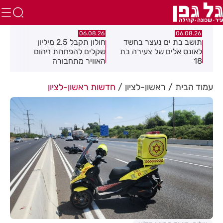
.26
06.08.26
06.08.26
תושב בת ים נעצר בחשד
חולון תקבל 2.5 מיליון
נעצ
לאונס אלים של צעירה בת
שקלים להפחתת זיהום
בחש
18
האוויר מתחבורה
תחנ
בקב
עמוד הבית
ראשון-לציון
חדשות ראשון-לציון