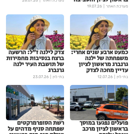
מערכת האתר
28.07.26
מערכת האתר
19.07.26
כמעט ארבע שנים אחרי:
צדק לילנה ז"ל: הרשעה
משפחתה של ילנה
ברצח בנסיבות מחמירות
גרנברג מראשון לציון
של תושבת העיר ילנה
עדיין מחכה לצדק
גרנברג
בתי לוין
12.07.26
בתי לוין
23.07.26
פועלים נפגעו במוסך
רשת הסופרמרקטים
בראשון לציון מרכב
שפתחה סניף מדהים על