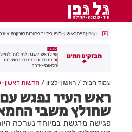
רמת גן
גבעתיים
ראשון-לציון
בת ים
רחובות
חולון
נס ציונה
14:08
14:49
י לראש השנה לחיילות ולחיילי חולון
מאחורי המגדלים: מומחי הנדל"
מבזקים חמים
למתנדבות ומתנדבי השירות
חושפים את הסודות
לאומי-אזרחי
עמוד הבית
ראשון-לציון
חדשות ראשון-לצ
ראש העיר נפגש עם א
שחולץ משבי החמא
פגישה מרגשת במיוחד נערכה היום ב