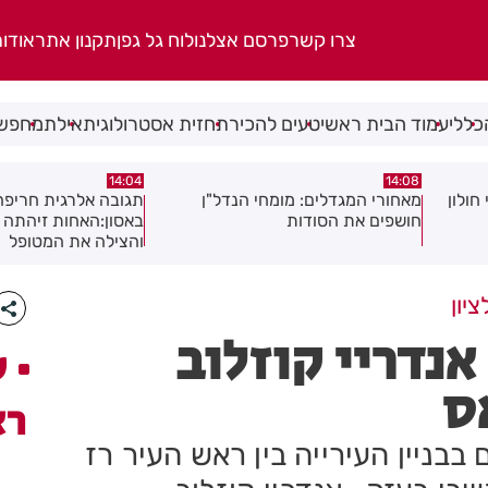
צרו קשר
פרסם אצלנו
לוח גל גפן
תקנון אתר
אודו
כללי
עמוד הבית ראשי
טעים להכיר
תחזית אסטרולוגית
אילת
מחפשי
13:54
14:04
ן
תגובה אלרגית חריפה כמעט הסתיימה
משמר שכונות רמב"ם 
באסון:האחות זיהתה את הסכנה
והצילה את המטופל
יון
נדריי קוזלוב
ע
ס
רא
בניין העירייה בין ראש העיר רז