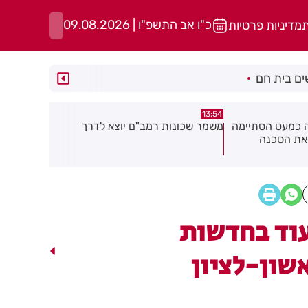
כ"ו אב התשפ"ו | 09.08.2026
ת
מדיניות פרטיות
ם בית חם
13:49
13:50
יוצא לדרך
רימון הושלך אל עבר מסעדה בראשון
אסף הרופא:
לציון
אנוש
וד בחדשות
שון-לציון