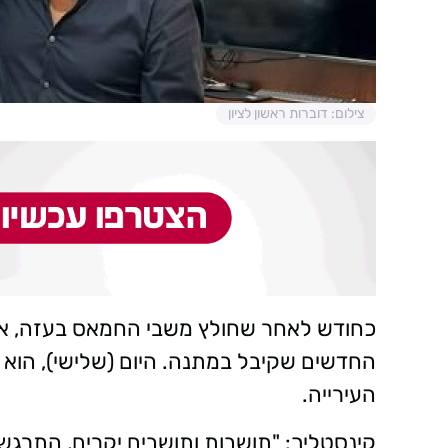
צילום: דוברות ראשון לציון
כחודש לאחר שחולץ משבי החמאס בעזה, אנדרי
החדשים שקיבל במתנה. היום (שלישי), הוא ה
העירייה.
קינסטליך: "תושבות ותושבים יקרים, התרגשת