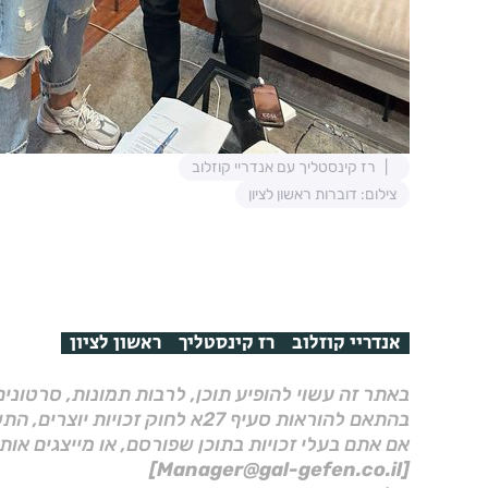
רז קינסטליך עם אנדריי קוזלוב
צילום: דוברות ראשון לציון
אנדריי קוזלוב
רז קינסטליך
ראשון לציון
באתר זה עשוי להופיע תוכן, לרבות תמונות, סרטוני
בהתאם להוראות סעיף 27א לחוק זכויות יוצרים, התשס"ח–2007.
אם אתם בעלי זכויות בתוכן שפורסם, או מייצגים אות
[Manager@gal-gefen.co.il]