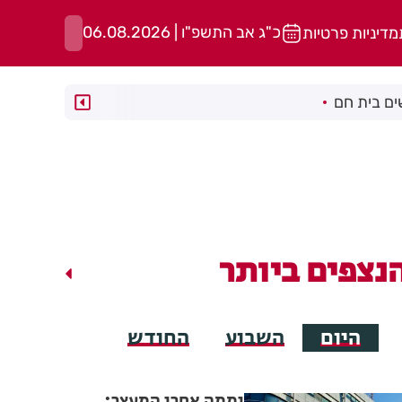
כ"ג אב התשפ"ו | 06.08.2026
מדיניות פרטיות
ם בית חם
נצפים ביותר
היום
השבוע
החודש
יממה אחרי המעצר: