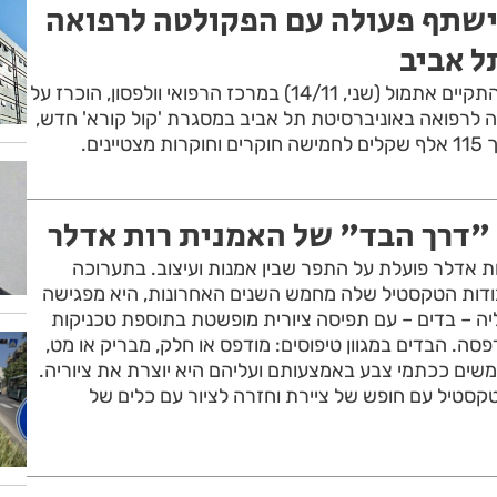
ן ישתף פעולה עם הפקולטה לרפואה
ל אביב
במסגרת כנס מחקרים שהתקיים אתמול (שני, 14/11) במרכז הרפואי וולפסון, הוכרז על
 לרפואה באוניברסיטת תל אביב במסגרת 'קול קורא' חדש,
נים.
 "דרך הבד" של האמנית רות אדלר
 אדלר פועלת על התפר שבין אמנות ועיצוב. בתערוכה
ודות הטקסטיל שלה מחמש השנים האחרונות, היא מפגישה
ה – בדים – עם תפיסה ציורית מופשטת בתוספת טכניקות
פסה. הבדים במגוון טיפוסים: מודפס או חלק, מבריק או מט,
משים ככתמי צבע באמצעותם ועליהם היא יוצרת את ציוריה.
טקסטיל עם חופש של ציירת וחזרה לציור עם כלים של