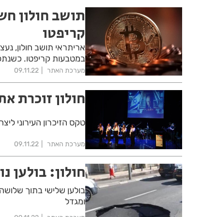
תושב חולון חש
קריפטו
אריתראי תושב חולון, נעצ
במטבעות קריפטו. כשנתפ
מערכת האתר
09.11.22
חולון זוכרת את
טקס הזיכרון העירוני ליצח
מערכת האתר
09.11.22
חולון: בולען נ
בולען שלישי בתוך שלושה 
ומגדל