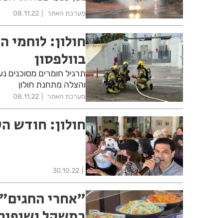
מערכת האתר
08.11.22
חולון: לוחמי ה
בוולפסון
תרגיל חומרים מסוכנים נער
והצלה מתחנת חולון
מערכת האתר
08.11.22
חולון: חודש ה
30.10.22
"אחרי החגים":
במשקל ושיפור 