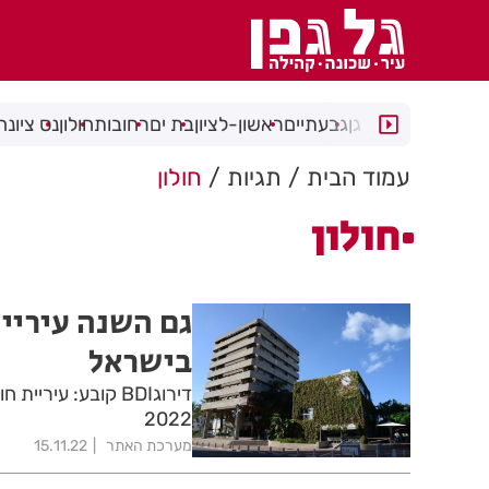
רמת גן
גבעתיים
ראשון-לציון
בת ים
רחובות
חולון
נס ציונה
עמוד הבית
תגיות
חולון
חולון
גם השנה עיריית
בישראל
דירוגBDI קובע: עי
2022
מערכת האתר
15.11.22