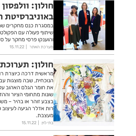
חולון: וולפסו
באוניברסיטת ת
שיתוף פעולה עם הפקולטה
והוענקו פרסי מחקר על סך 115 אלף שקלים לחמישה חוקרים וחוקרות מצטיי
מערכת האתר
15.11.22
חולון: תערוכת
מראשית דרכה כיוצרת רות
הנוכחית, שבה מוצגות עב
את חומר הגלם האהוב עלי
שונות מתחומי הציור וההד
בצבע זוהר או בהיר – מש
רות אדלר הגיעה לעיצוב 
מעצבת.
בתי לוין
15.11.22