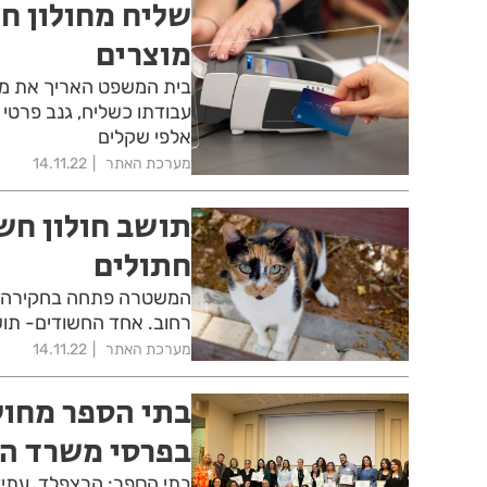
שליח מחולון ח
מוצרים
עבודתו כשליח, גנב פרטי
אלפי שקלים
מערכת האתר
14.11.22
תושב חולון חש
חתולים
המשטרה פתחה בחקירה בח
רחוב. אחד החשודים- תושב 
מערכת האתר
14.11.22
בתי הספר מחול
בפרסי משרד הח
בתי הספר: הרצפלד, עתידי