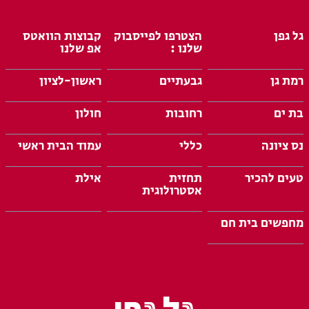
גל גפן
הצטרפו לפייסבוק
קבוצות הוואטס
שלנו :
אפ שלנו
רמת גן
גבעתיים
ראשון-לציון
בת ים
רחובות
חולון
נס ציונה
כללי
עמוד הבית ראשי
טעים להכיר
תחזית
אילת
אסטרולוגית
מחפשים בית חם