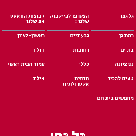
גל גפן
הצטרפו לפייסבוק
קבוצות הוואטס
שלנו :
אפ שלנו
רמת גן
גבעתיים
ראשון-לציון
בת ים
רחובות
חולון
נס ציונה
כללי
עמוד הבית ראשי
טעים להכיר
תחזית
אילת
אסטרולוגית
מחפשים בית חם