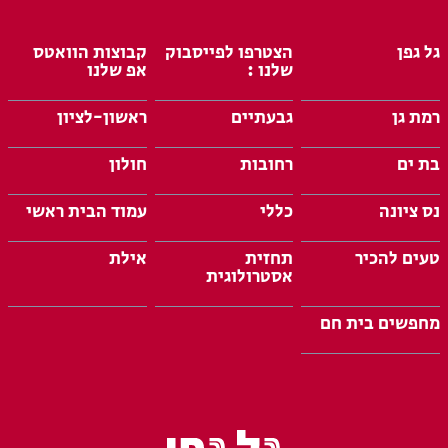
גל גפן
הצטרפו לפייסבוק
קבוצות הוואטס
שלנו :
אפ שלנו
רמת גן
גבעתיים
ראשון-לציון
בת ים
רחובות
חולון
נס ציונה
כללי
עמוד הבית ראשי
טעים להכיר
תחזית
אילת
אסטרולוגית
מחפשים בית חם