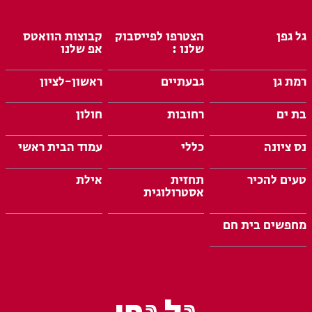
גל גפן
הצטרפו לפייסבוק
קבוצות הוואטס
שלנו :
אפ שלנו
רמת גן
גבעתיים
ראשון-לציון
בת ים
רחובות
חולון
נס ציונה
כללי
עמוד הבית ראשי
טעים להכיר
תחזית
אילת
אסטרולוגית
מחפשים בית חם