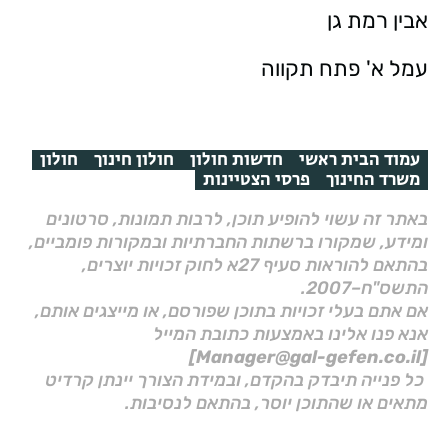
אבין רמת גן
עמל א' פתח תקווה
עמוד הבית ראשי
חדשות חולון
חולון חינוך
חולון
משרד החינוך
פרסי הצטיינות
באתר זה עשוי להופיע תוכן, לרבות תמונות, סרטונים
ומידע, שמקורו ברשתות החברתיות ובמקורות פומביים,
בהתאם להוראות סעיף 27א לחוק זכויות יוצרים,
התשס"ח–2007.
אם אתם בעלי זכויות בתוכן שפורסם, או מייצגים אותם,
אנא פנו אלינו באמצעות כתובת המייל
[Manager@gal-gefen.co.il]
כל פנייה תיבדק בהקדם, ובמידת הצורך יינתן קרדיט
מתאים או שהתוכן יוסר, בהתאם לנסיבות.