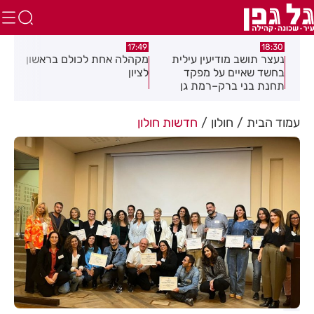
:02
17:49
18:30
נעצר תושב מודיעין עילית
מקהלה אחת לכולם בראשון
תוש
בחשד שאיים על מפקד
לציון
שבו
תחנת בני ברק–רמת גן
בקבוצת ווטסאפ
עמוד הבית
חולון
חדשות חולון