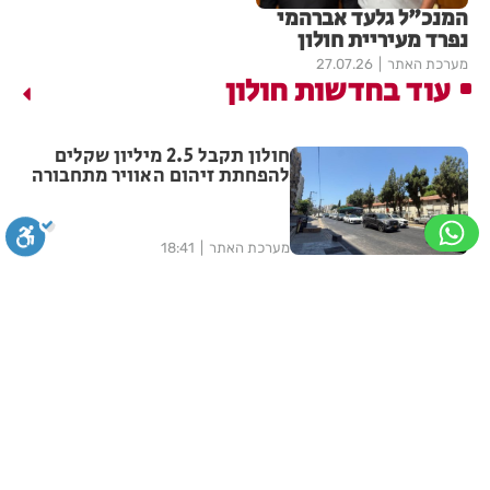
המנכ"ל גלעד אברהמי
נפרד מעיריית חולון
מערכת האתר
27.07.26
עוד בחדשות חולון
חולון תקבל 2.5 מיליון שקלים
להפחתת זיהום האוויר מתחבורה
מערכת האתר
18:41
תושב חולון נעדר כבר שבועיים
סגירה
ביטול הבהובים
מונוכרום
ספיה
מערכת האתר
17:02
מבצע עיקור וסירוס חתולי רחוב
ניגודיות גבוהה
שחור צהוב
היפוך צבעים
הדגשת כותרות
בחולון