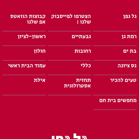
גל גפן
הצטרפו לפייסבוק
קבוצות הוואטס
שלנו :
אפ שלנו
רמת גן
גבעתיים
ראשון-לציון
בת ים
רחובות
חולון
נס ציונה
כללי
עמוד הבית ראשי
טעים להכיר
תחזית
אילת
אסטרולוגית
מחפשים בית חם