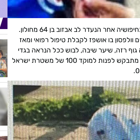
משטרת ישראל מבקשת את עזרת הציבור בחיפושיה אחר הנעדר לב אבזוב בן 64 מחולון.
 וולפסון בו אושפז לקבלת טיפול רפואי ומאז
 תיאורו: גובהו 1.80 מ׳, מבנה גוף רזה, שיער שיבה, לבוש ככל הנראה בגדי
בית החולים. כל היודע דבר על מקום המצאו מתבקש לפנות למוקד 100 של משטרת ישראל