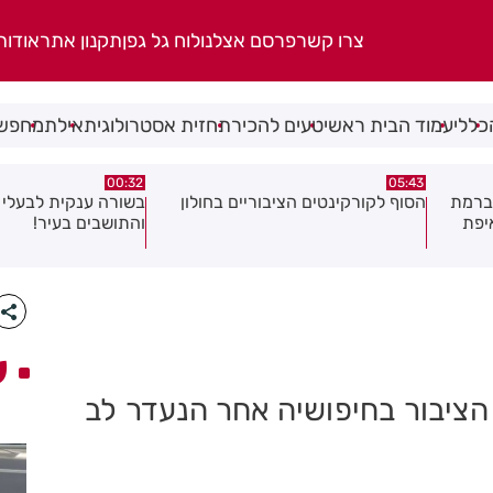
צרו קשר
פרסם אצלנו
לוח גל גפן
תקנון אתר
אודות
כללי
עמוד הבית ראשי
טעים להכיר
תחזית אסטרולוגית
אילת
מחפשי
06.08.26
00:32
ולון
בשורה ענקית לבעלי העסקים
תושב בת ים נעצר בח
והתושבים בעיר!
של צעירה בת 18
ע
יבור בחיפושיה אחר הנעדר לב