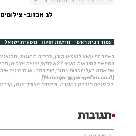
צילום: לב אבזוב 1 צילום דוברות משטרת ישראל
לב אבזוב- צילומים
עמוד הבית ראשי
חדשות חולון
משטרת ישראל
באתר זה עשוי להופיע תוכן, לרבות תמונות, סרטוני
בהתאם להוראות סעיף 27א לחוק זכויות יוצרים, התשס"ח–2007.
אם אתם בעלי זכויות בתוכן שפורסם, או מייצגים אות
[Manager@gal-gefen.co.il]
כל פנייה תיבדק בהקדם, ובמידת הצורך יינתן קרדיט
תגובות
הוסיפו תגובה