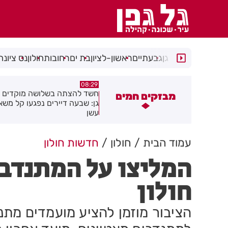
רמת גן
גבעתיים
ראשון-לציון
בת ים
רחובות
חולון
נס ציונה
05:43
08:29
שד להצתה בשלושה מוקדים ברמת
הסוף לקורקינטים הציבוריים בח
מבזקים חמים
ן: שבעה דיירים נפגעו קל משאיפת
שן
עמוד הבית
חולון
חדשות חולון
המליצו על המתנדבי
חולון
הציבור מוזמן להציע מועמדים מתנ