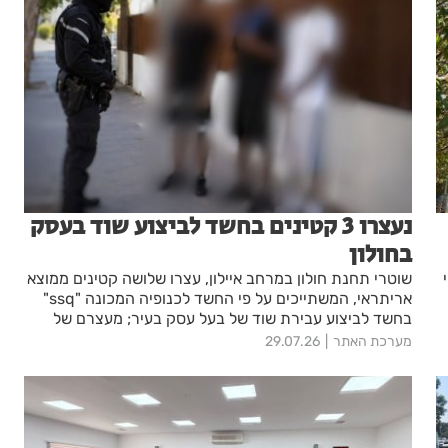
נעצרו 3 קטינים בחשד לביצוע שוד בעסק
בחולון
שוטרי תחנת חולון במרחב איילון, עצרו שלושה קטינים ממוצא
אריתראי, המשתייכים על פי החשד לכנופיה המכונה "ssq"
בחשד לביצוע עבירת שוד של בעל עסק בעיר; מעצרם של
החשודים הוארך בבית המשפט עד מחר
מערכת האתר
29.07.26