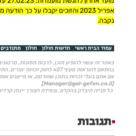
מועד אחרון להגשת מועמדות: 27.02.23 עד השעה 13:00.
אפריל 2023 והזוכים יקבלו על כך הודעה מראש.
נקבה.
עמוד הבית ראשי
חדשות חולון
חולון
מתנדבים
באתר זה עשוי להופיע תוכן, לרבות תמונות, סרטוני
בהתאם להוראות סעיף 27א לחוק זכויות יוצרים, התשס"ח–2007.
אם אתם בעלי זכויות בתוכן שפורסם, או מייצגים אות
[Manager@gal-gefen.co.il]
כל פנייה תיבדק בהקדם, ובמידת הצורך יינתן קרדיט
תגובות