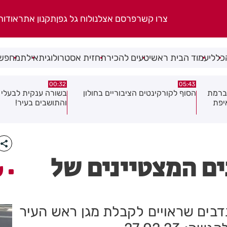
צרו קשר
פרסם אצלנו
לוח גל גפן
תקנון אתר
אודות
כללי
עמוד הבית ראשי
טעים להכיר
תחזית אסטרולוגית
אילת
מחפשי
06.08.26
00:32
ולון
בשורה ענקית לבעלי העסקים
תושב בת ים נעצר בח
והתושבים בעיר!
של צעירה בת 18
ם המצטיינים של
ע
דבים שראויים לקבלת מגן ראש העיר