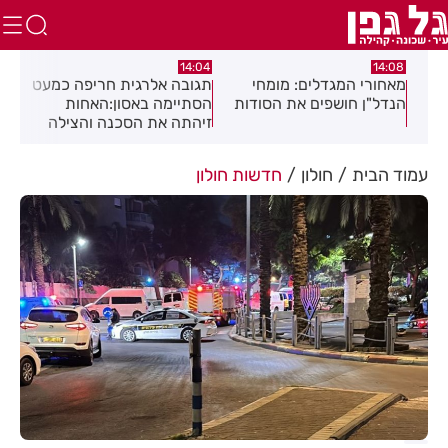
:54
14:04
14:08
מאחורי המגדלים: מומחי
תגובה אלרגית חריפה כמעט
משמ
הנדל"ן חושפים את הסודות
הסתיימה באסון:האחות
לדר
זיהתה את הסכנה והצילה
את המטופל
עמוד הבית
חולון
חדשות חולון