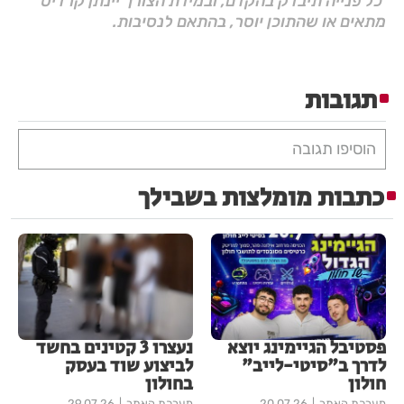
כל פנייה תיבדק בהקדם, ובמידת הצורך יינתן קרדיט
מתאים או שהתוכן יוסר, בהתאם לנסיבות.
תגובות
הוסיפו תגובה
כתבות מומלצות בשבילך
פסטיבל הגיימינג יוצא
נעצרו 3 קטינים בחשד
לדרך ב"סיטי-לייב"
לביצוע שוד בעסק
חולון
בחולון
מערכת האתר
20.07.26
מערכת האתר
29.07.26