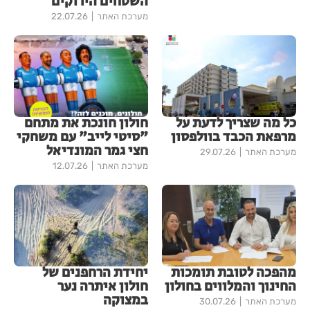
השטחים הירוקים
מערכת האתר
22.07.26
כל מה שצריך לדעת על
חולון חונכת את מתחם
מרפאת הכבד בוולפסון
"סיטי לייב" עם משחקי
חצי גמר המונדיאל
מערכת האתר
29.07.26
מערכת האתר
12.07.26
מהפכה לטובת תומכות
יחידת הרחפנים של
החינוך והמלווים בחולון
חולון איתרה נער
במצוקה
מערכת האתר
30.07.26