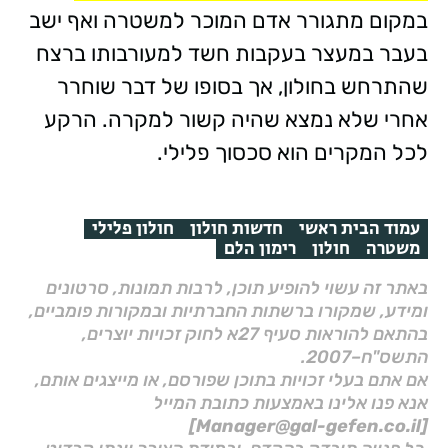
במקום מתגורר אדם המוכר למשטרה ואף ישב
בעבר במעצר בעקבות חשד למעורבותו ברצח
שהתרחש בחולון, אך בסופו של דבר שוחרר
אחרי שלא נמצא שהיה קשור למקרה. הרקע
לכל המקרים הוא סכסוך פלילי.
עמוד הבית ראשי
חדשות חולון
חולון פלילי
משטרה
חולון
רימון הלם
באתר זה עשוי להופיע תוכן, לרבות תמונות, סרטונים
ומידע, שמקורו ברשתות החברתיות ובמקורות פומביים,
בהתאם להוראות סעיף 27א לחוק זכויות יוצרים,
התשס"ח–2007.
אם אתם בעלי זכויות בתוכן שפורסם, או מייצגים אותם,
אנא פנו אלינו באמצעות כתובת המייל
[Manager@gal-gefen.co.il]