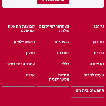
גל גפן
הצטרפו לפייסבוק
קבוצות הוואטס
שלנו :
אפ שלנו
רמת גן
גבעתיים
ראשון-לציון
בת ים
רחובות
חולון
נס ציונה
כללי
עמוד הבית ראשי
טעים להכיר
תחזית
אילת
אסטרולוגית
מחפשים בית חם