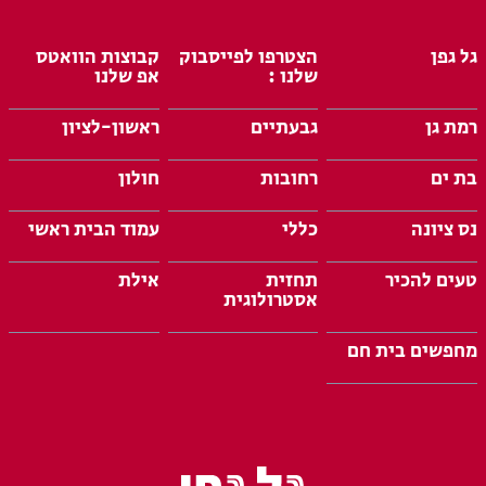
גל גפן
הצטרפו לפייסבוק
קבוצות הוואטס
שלנו :
אפ שלנו
רמת גן
גבעתיים
ראשון-לציון
בת ים
רחובות
חולון
נס ציונה
כללי
עמוד הבית ראשי
טעים להכיר
תחזית
אילת
אסטרולוגית
מחפשים בית חם