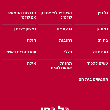
גל גפן
הצטרפו לפייסבוק
קבוצות הוואטס
שלנו :
אפ שלנו
רמת גן
גבעתיים
ראשון-לציון
בת ים
רחובות
חולון
נס ציונה
כללי
עמוד הבית ראשי
טעים להכיר
תחזית
אילת
אסטרולוגית
מחפשים בית חם