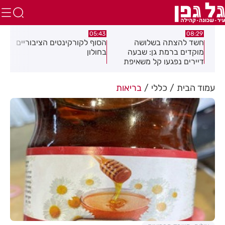
:32
05:43
08:29
ים
חשד להצתה בשלושה
הסוף לקורקינטים הציבוריים
בשו
מוקדים ברמת גן: שבעה
בחולון
העס
דיירים נפגעו קל משאיפת
עשן
עמוד הבית
כללי
בריאות