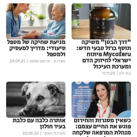
"דרך הבטן" משיקה
מניעת שחיקה של מטפל
תוסף ברזל טבעי חדש:
סיעודי: מדריך למעסיק
Mycoferu פיתוח
ולמטפל
ישראלי לחיזוק הדם
מערכת - פרסום ממומן
28.09.25
ומערכת העיכול
בתי לוין
11.11.25
כשאין מסגרות והחירום
אותרה כלבה עם כלבת
פוגש את החיים עצמם:
בעיר חולון
מנהלת המרפאה שלקחה
מערכת האתר
20.05.26