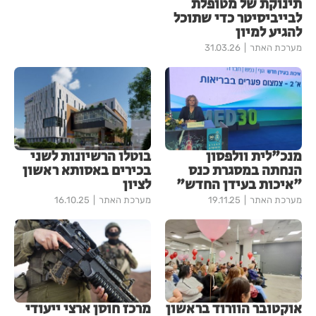
תינוקת של מטופלת
לבייביסיטר כדי שתוכל
להגיע למיון
מערכת האתר
31.03.26
מנכ"לית וולפסון
בוטלו הרשיונות לשני
הנחתה במסגרת כנס
בכירים באסותא ראשון
"איכות בעידן החדש"
לציון
מערכת האתר
19.11.25
מערכת האתר
16.10.25
אוקטובר הוורוד בראשון
מרכז חוסן ארצי ייעודי