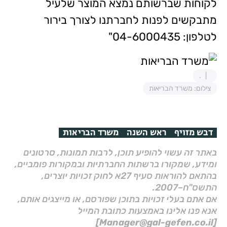
לקוחות שברשותם נמצא המוצר שלעיל
מתבקשים לפנות לחברתנו לצורך בירור
לטלפון: 04-6000435"
.
צילום: משרד הבריאות
דבש מזויף
ראש השנה
משרד הבריאות
באתר זה עשוי להופיע תוכן, לרבות תמונות, סרטונים
ומידע, שמקורו ברשתות החברתיות ובמקורות פומביים,
בהתאם להוראות סעיף 27א לחוק זכויות יוצרים,
התשס"ח–2007.
אם אתם בעלי זכויות בתוכן שפורסם, או מייצגים אותם,
אנא פנו אלינו באמצעות כתובת המייל
[Manager@gal-gefen.co.il]