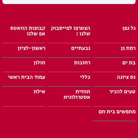
גל גפן
הצטרפו לפייסבוק
קבוצות הוואטס
שלנו :
אפ שלנו
רמת גן
גבעתיים
ראשון-לציון
בת ים
רחובות
חולון
נס ציונה
כללי
עמוד הבית ראשי
טעים להכיר
תחזית
אילת
אסטרולוגית
מחפשים בית חם