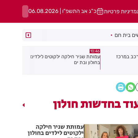
כ"ג אב התשפ"ו | 06.08.2026
מדיניות פרטיות
ם בית חם
10:29
10:30
קוטים לילדים
כתב אישום כנגד 3 קטינים בגין ביצוע
סגן ראש עיר
שוד במרכז חולון
מצטרף למפל
איזנקוט
וד בחדשות חולון
עמותת שניר חילקה
ילקוטים לילדים בחולון