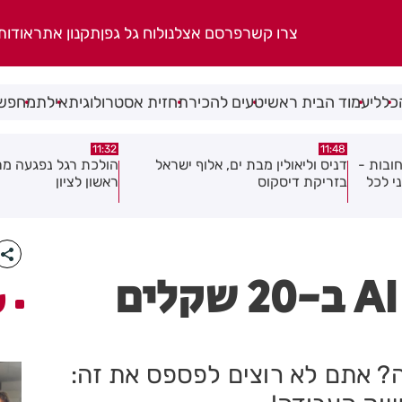
צרו קשר
פרסם אצלנו
לוח גל גפן
תקנון אתר
אודות
כללי
עמוד הבית ראשי
טעים להכיר
תחזית אסטרולוגית
אילת
מחפשי
10:46
11:32
אל
הולכת רגל נפגעה מרכב במרכז
עמותת שניר חילקה יל
ראשון לציון
בחולון ובת ים
חולון מציגה: קורס AI ב-20 שקלים
ע
קה? אתם לא רוצים לפספס את זה: