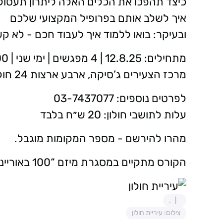
כיצד תהפכו את הכלים האלה ליתרון תעסוק
איך לשלב אותם בפרופיל המקצועי שלכם
ובעיקר: בואו ללמוד איך לעבוד חכם - לא ק
מתחילים: 12.8.25 | 4 מפגשים | ימי שני | 18:00–21:00
מרכז הצעירים ג’סיקה, ארבע ארצות 24 חולון
לפרטים נוספים: 03-7437077
עלות לתושבי חולון: 20 ש״ח בלבד
מהרו להירשם - מספר המקומות מוגבל.
הקורס מתקיים במסגרת מיזם “100 באוריינות דיגיטלית” לקידום והנגשת כלים טכנולוגיים
.
צילום: עיריית חולון