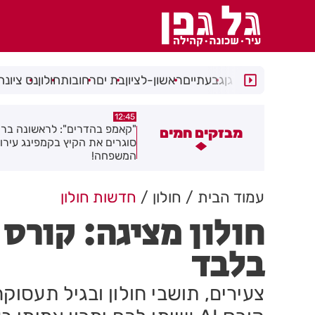
רמת גן
גבעתיים
ראשון-לציון
בת ים
רחובות
חולון
נס ציונה
11:48
12:45
קאמפ בהדרים": לראשונה ברחובות -
דניס וליאולין מבת ים, אלוף ישר
מבזקים חמים
וגרים את הקיץ בקמפינג עירוני לכל
בזריקת דיסקוס
משפחה!
עמוד הבית
חולון
חדשות חולון
בלבד
צעירים, תושבי חולון ובגיל תעסו