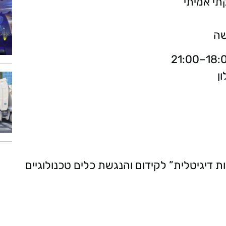
תי אמיתי
שה