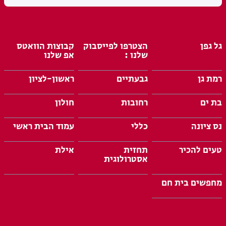
גל גפן
הצטרפו לפייסבוק
קבוצות הוואטס
שלנו :
אפ שלנו
רמת גן
גבעתיים
ראשון-לציון
בת ים
רחובות
חולון
נס ציונה
כללי
עמוד הבית ראשי
טעים להכיר
תחזית
אילת
אסטרולוגית
מחפשים בית חם