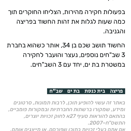
בפעולות חקירה מהירות, הצליחו החוקרים תוך
כמה שעות לגלות את זהות החשוד בפריצה
והגניבה.
החשוד תושב שכם בן 34, אותר כשהוא בחברת
3 שב"חים נוספים, נעצר והועבר לחקירה
במשטרת בת ים, יחד עם 3 השב"חים.
פריצה
בית כנסת
בת ים
שב"ח
באתר זה עשוי להופיע תוכן, לרבות תמונות, סרטונים
ומידע, שמקורו ברשתות החברתיות ובמקורות פומביים,
בהתאם להוראות סעיף 27א לחוק זכויות יוצרים,
התשס"ח–2007.
אם אתם בעלי זכויות בתוכן שפורסם, או מייצגים אותם,