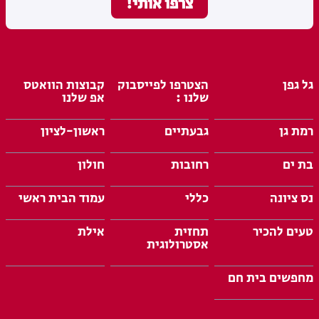
גל גפן
הצטרפו לפייסבוק
קבוצות הוואטס
שלנו :
אפ שלנו
רמת גן
גבעתיים
ראשון-לציון
בת ים
רחובות
חולון
נס ציונה
כללי
עמוד הבית ראשי
טעים להכיר
תחזית
אילת
אסטרולוגית
מחפשים בית חם