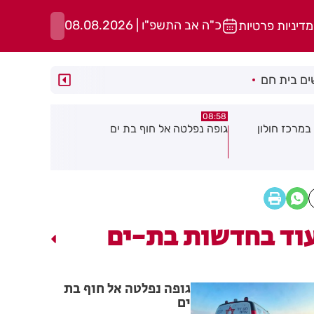
כ"ה אב התשפ"ו | 08.08.2026
מדיניות פרטיות
ם בית חם
05:43
08:29
ת ים
חשד להצתה בשלושה מוקדים ברמת
הסוף לקורקי
גן: שבעה דיירים נפגעו קל משאיפת
עשן
וד בחדשות בת-ים
גופה נפלטה אל חוף בת
ים