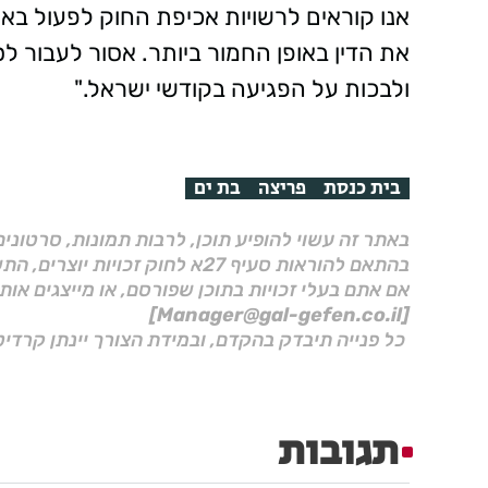
אנו קוראים לרשויות אכיפת החוק לפעול בא
את הדין באופן החמור ביותר. אסור לעבור לס
ולבכות על הפגיעה בקודשי ישראל."
בית כנסת
פריצה
בת ים
באתר זה עשוי להופיע תוכן, לרבות תמונות, סרטוני
בהתאם להוראות סעיף 27א לחוק זכויות יוצרים, התשס"ח–2007.
אם אתם בעלי זכויות בתוכן שפורסם, או מייצגים אות
[Manager@gal-gefen.co.il]
כל פנייה תיבדק בהקדם, ובמידת הצורך יינתן קרדיט
תגובות