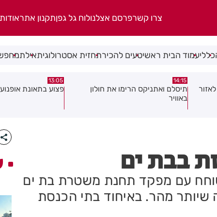
צרו קשר
פרסם אצלנו
לוח גל גפן
תקנון אתר
אודות
כללי
עמוד הבית ראשי
טעים להכיר
תחזית אסטרולוגית
אילת
מחפשי
08:58
13:05
פצוע בתאונת אופנוע במרכז חולון
גופה נפלטה אל חוף ב
סת בבת ים
ע
שוחח עם מפקד תחנת משטרת בת ים
שיותר מהר. באיחוד בתי הכנסת