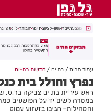
רמת גן
גבעתיים
ראשון-לציון
בת ים
רחובות
חולון
נס ציונה
14:15
14:31
צוע בהתהפכות רכב בכניסה לאזור
תיסלם ואתניקס הרימו את חולון
מבזקים חמים
תעשייה בחולון
באוויר
עמוד הבית
בת ים
חדשות בת-ים
נפרץ וחולל בית כנ
ראש עיריית בת ים צביקה ברוט, 
במטרה לשים יד על הפושעים כמה 
והקהילות- הגיבו בזעזוע עמוק