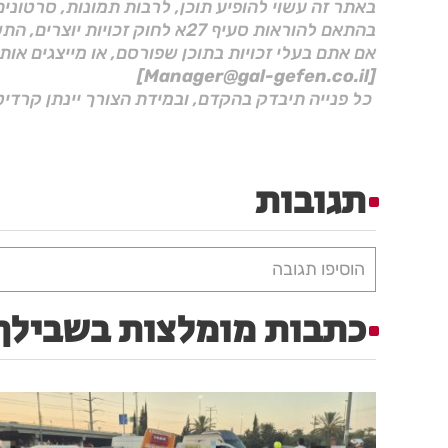
באתר זה עשוי להופיע תוכן, לרבות תמונות, סרטוני
בהתאם להוראות סעיף 27א לחוק זכויות יוצרים, התשס"ח–2007.
אם אתם בעלי זכויות בתוכן שפורסם, או מייצגים אות
[Manager@gal-gefen.co.il]
כל פנייה תיבדק בהקדם, ובמידת הצורך יינתן קרדיט
תגובות
הוסיפו תגובה
כתבות מומלצות בשבילך