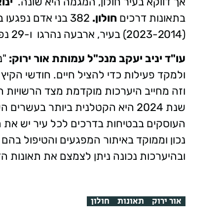
אך דווקא בעיר חולון, המגמה היא שונה.
ינו
בתאונות דרכים
חולון.
382 בני אדם נפגע
(2023-2014) בעיר, ארבעה נהרגו ו-29 נפצעו קשה.
עו"ד יניב יעקב מנכ"ל עמותת אור ירוק:
"נ
ולמקד פעילות כדי להציל חיים. חודשי הקיץ
וזה מחייב היערכות מוקדמת מצד הרשויות 
שנת 2024 היא הקטלנית ביותר בעשר
העוסקים בבטיחות בדרכים לכל עיר יש את ה
נכון וממוקד באיתור המפגעים והטיפול בהם
ובהיערכות נכונה ניתן לצמצם את תאונות הד
אור ירוק
תאונות
חולון