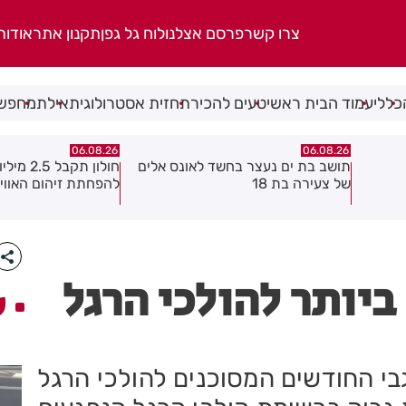
צרו קשר
פרסם אצלנו
לוח גל גפן
תקנון אתר
אודות
כללי
עמוד הבית ראשי
טעים להכיר
תחזית אסטרולוגית
אילת
מחפשי
06.08.26
06.08.26
 אלים
חולון תקבל 2.5 מיליון שקלים
נעצר תושב מודיעין ע
להפחתת זיהום האוויר מתחבורה
שאיים על מפקד תחנ
גן בקבוצת ווטסאפ
ביותר להולכי הרגל
ע
בי החודשים המסוכנים להולכי הרגל