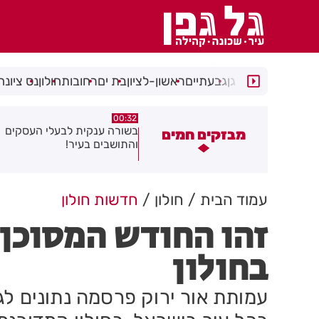
רמת גן
גבעתיים
ראשון-לציון
בת ים
רחובות
חולון
נס ציונה
06.08.26
00:32
שורה ענקית לבעלי העסקים
תושב בת ים נעצר בחשד לאונס
מבזקים חמים
התושבים בעיר!
של צעירה בת 18
עמוד הבית
חולון
חדשות חולון
זהו החודש המסוכן 
בחולון
עמותת אור ירוק פרסמה נתונים לג