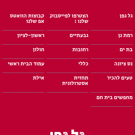
גל גפן
הצטרפו לפייסבוק
קבוצות הוואטס
שלנו :
אפ שלנו
רמת גן
גבעתיים
ראשון-לציון
בת ים
רחובות
חולון
נס ציונה
כללי
עמוד הבית ראשי
טעים להכיר
תחזית
אילת
אסטרולוגית
מחפשים בית חם