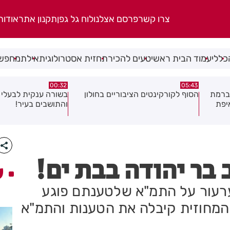
צרו קשר
פרסם אצלנו
לוח גל גפן
תקנון אתר
אודות
כללי
עמוד הבית ראשי
טעים להכיר
תחזית אסטרולוגית
אילת
מחפשי
06.08.26
00:32
ולון
בשורה ענקית לבעלי העסקים
תושב בת ים נעצר בח
והתושבים בעיר!
של צעירה בת 18
בר יהודה בבת ים!
ע
 ערעור על התמ"א שלטענתם פוגע
המחוזית קיבלה את הטענות והתמ"א