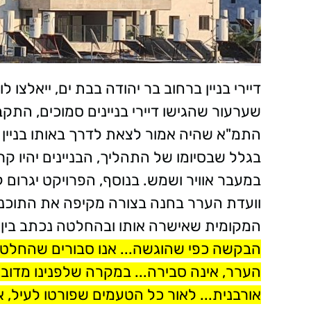
דיירי בניין ברחוב בר יהודה בבת ים, ייאלצ
שערעור שהגישו דיירי בניינים סמוכים, הת
התמ"א שהיה אמור לצאת לדרך באותו בניין 
בגלל שבסיומו של התהליך, הבניינים יהיו ק
במעבר אוויר ושמש. בנוסף, הפרויקט יגרום ל
וועדת הערר בחנה בצורה מקיפה את התוכני
המקומית שאישרה אותו ובהחלטה נכתב בין 
הבקשה כפי שהוגשה... אנו סבורים שהחל
הערר, אינה סבירה... במקרה שלפנינו מדוב
אורבנית... לאור כל הטעמים שפורטו לעיל,