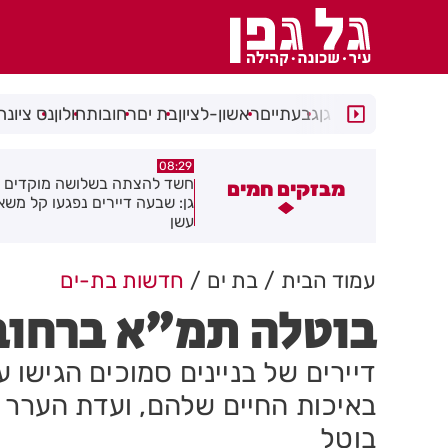
רמת גן
גבעתיים
ראשון-לציון
בת ים
רחובות
חולון
נס ציונה
05:43
08:29
שד להצתה בשלושה מוקדים ברמת
הסוף לקורקינטים הציבוריים בח
מבזקים חמים
ן: שבעה דיירים נפגעו קל משאיפת
שן
עמוד הבית
בת ים
חדשות בת-ים
בוטלה תמ"א ברחוב 
דיירים של בניינים סמוכים הגישו
באיכות החיים שלהם, ועדת הערר 
בוטל