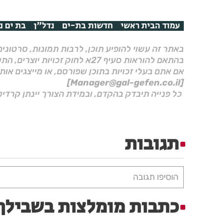
עמוד הבית ראשי
חדשות בת-ים
נדל"ן
בת ים נ
באתר זה עשוי להופיע תוכן, לרבות תמונות, סרטוני
בהתאם להוראות סעיף 27א לחוק זכויות יוצרים, התשס"ח–2007.
אם אתם בעלי זכויות בתוכן שפורסם, או מייצגים אות
[Manager@gal-gefen.co.il]
כל פנייה תיבדק בהקדם, ובמידת הצורך יינתן קרדיט
תגובות
הוסיפו תגובה
כתבות מומלצות בשבילך