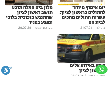
יום אימוץ מיוחד
מלון בים המלח תובע
לחתולים בראשון לציון:
תושב ראשון לציון
עשרות חתולים מחכים
שהתנגש בזכוכית בלובי
לבית חם
ונפצע בפניו
בתי לוין
21.07.26
מערכת האתר
26.07.26
פצוע באירוע אלים
בראשון לציון
מערכת האתר
28.07.26
עוד בחדשות ראשון-לציון
סגירה
ביטול הבהובים
מונוכרום
ספיה
מראשון לציון באהבה: מאות תיקי
בית ספר וציוד לימודי יחולקו
לילדים לקראת פתיחת שנת
הלימודים
ניגודיות גבוהה
שחור צהוב
היפוך צבעים
הדגשת כותרות