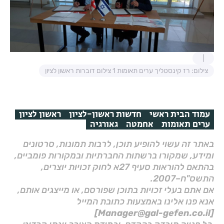
צילום: רז קינסטליך ערים תאומות 1 צילום דוברות ראשון לציון
עמוד הבית ראשי
חדשות ראשון-לציון
ראשון לציון
ערים תאומות
אחמטה
גאורגיה
באתר זה עשוי להופיע תוכן, לרבות תמונות, סרטונים
ומידע, שמקורו ברשתות החברתיות ובמקורות פומביים,
בהתאם להוראות סעיף 27א לחוק זכויות יוצרים,
התשס"ח–2007.
אם אתם בעלי זכויות בתוכן שפורסם, או מייצגים אותם,
אנא פנו אלינו באמצעות כתובת המייל
[Manager@gal-gefen.co.il]