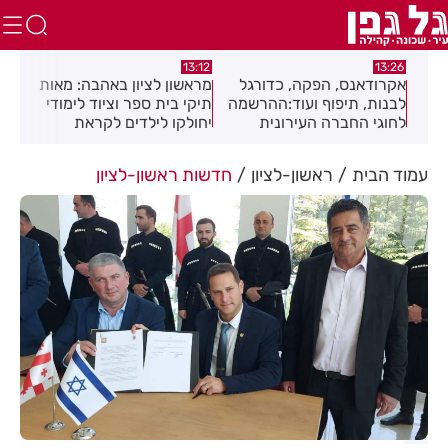
:46
12:01
13:12
ל
מראשון לציון באהבה: מאות
חגיגה תימנית בחולון:
שני
שמה
תיקי בית ספר וציוד לימודי
מוזיקה, מסורת וטעמים
בהצ
יחולקו לילדים לקראת
בפסטיבל "עדות"
רימ
פתיחת שנת הלימודים
עמוד הבית
ראשון-לציון
חדשות ראשון-לציון