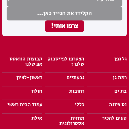
גל גפן
הצטרפו לפייסבוק
קבוצות הוואטס
שלנו :
אפ שלנו
רמת גן
גבעתיים
ראשון-לציון
בת ים
רחובות
חולון
נס ציונה
כללי
עמוד הבית ראשי
טעים להכיר
תחזית
אילת
אסטרולוגית