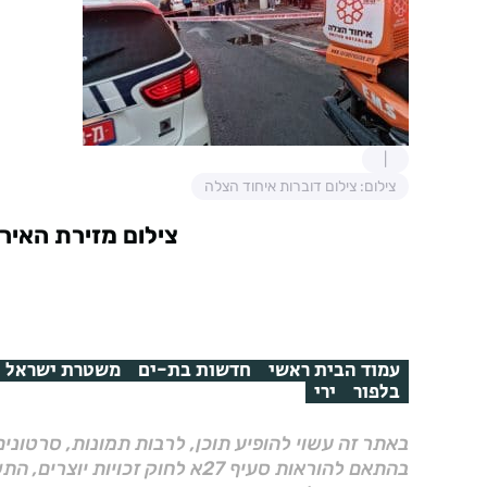
צילום: צילום דוברות איחוד הצלה
צילום מזירת האירו
עמוד הבית ראשי
חדשות בת-ים
משטרת ישראל
בלפור
ירי
באתר זה עשוי להופיע תוכן, לרבות תמונות, סרטוני
בהתאם להוראות סעיף 27א לחוק זכויות יוצרים, התשס"ח–2007.