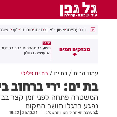
רמת גן
גבעתיים
ראשון-לציון
בת ים
רחובות
חולון
נס ציונה
14:15
14:31
צוע בהתהפכות רכב בכניסה לאזור
תיסלם ואתניקס הרימו את חולון
מבזקים חמים
תעשייה בחולון
באוויר
עמוד הבית
בת ים
בת ים פלילי
בת ים: ירי ברחוב ב
המשטרה פתחה לפני זמן קצר בבדיק
נפגע ברגלו תושב המקום
מערכת האתר
כ' חשון התשפ"ב
26.10.21 | 18:22