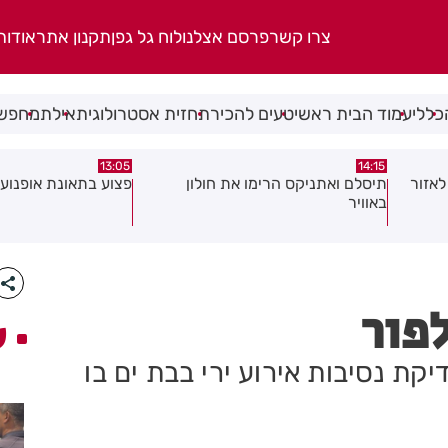
צרו קשר
פרסם אצלנו
לוח גל גפן
תקנון אתר
אודות
כללי
עמוד הבית ראשי
טעים להכיר
תחזית אסטרולוגית
אילת
מחפשי
08:58
13:05
פצוע בתאונת אופנוע במרכז חולון
גופה נפלטה אל חוף ב
לפור
ע
ת נסיבות אירוע ירי בבת ים בו