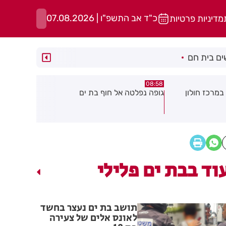
כ"ד אב התשפ"ו | 07.08.2026
מדיניות פרטיות
ם בית חם
05:43
08:29
ת ים
חשד להצתה בשלושה מוקדים ברמת
הסוף לקורקי
גן: שבעה דיירים נפגעו קל משאיפת
עשן
וד בבת ים פלילי
תושב בת ים נעצר בחשד
לאונס אלים של צעירה