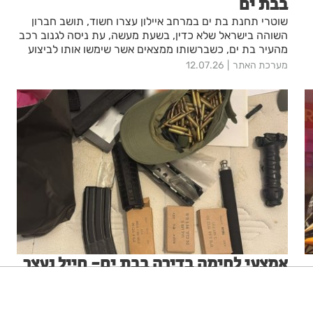
בבת ים
שוטרי תחנת בת ים במרחב איילון עצרו חשוד, תושב חברון
השוהה בישראל שלא כדין, בשעת מעשה, עת ניסה לגנוב רכב
מהעיר בת ים, כשברשותו ממצאים אשר שימשו אותו לביצוע
העבירה; הבוקר, תבקש המשטרה להאריך את מעצרו בבית
מערכת האתר
12.07.26
המשפט
אמצעי לחימה בדירה בבת ים- חייל נעצר
המשטרה עצרה חייל תושב בת ים שבביתו נתפסו רימונים
ותחמושת רבה
ניגודיות גבוהה
שחור צהוב
היפוך צבעים
הדגשת כותרות
מערכת האתר
15.07.26