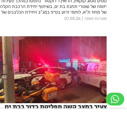
סמים מסוג קוקאין, הרואין ו"דוקטור" נתפסו במהלך פעילות
יזומה של שוטרי תחנת בת ים, בשיתוף יחידת הרכבת הקלה
של מחוז ת"א, לוחמי זרוע בט״פ במג"ב ויחידת הכלבנים של
מחוז תל אביב בדירה בבת ים: חשוד, בן 34, נעצר והבוקר,
מערכת האתר
07.05.26
בכוונת היחידה לבקש להאריך את מעצרו בבית המשפט
צעיר במצב קשה מפליטת כדור בבת ים
בן 23 פונה אל בית החולים במצב קשה אחרי שהיה מעורב
באירוע חריג ברחוב בלפור בבת ים
ניווט מקלדת
ביטול הבהובים
מונוכרום
ספיה
מערכת האתר
02.06.26