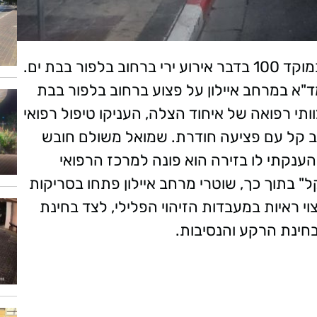
המשטרה פתחה בחקירה, עם קבלת דיווח במוקד 100 בדבר אירוע ירי ברחוב בלפור בבת ים.
1 התקבל דיווח במוקד 101 של מד"א במרחב איילון על פצוע ברחוב בלפור בבת
ותי רפואה של איחוד הצלה, העניקו טיפול רפואי
 בית החולים וולפסון צעיר בן 21 במצב קל עם פציעה חודרת. שמואל משולם חובש
ענקתי לו בזירה הוא פונה למרכז הרפואי
ל" בתוך כך, שוטרי מרחב איילון פתחו בסריקות
 ראיות במעבדות הזיהוי הפלילי, לצד בחינת
חינת הרקע והנסיבות.