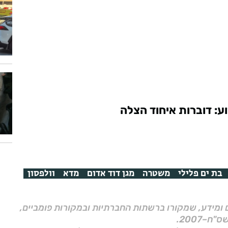
ע: דוברות איחוד הצלה
בת ים פלילי
משטרה
מגן דוד אדום
מדא
וולפסון
ם ומידע, שמקורו ברשתות החברתיות ובמקורות פומביים,