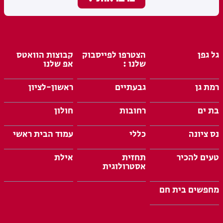
גל גפן
הצטרפו לפייסבוק
קבוצות הוואטס
שלנו :
אפ שלנו
רמת גן
גבעתיים
ראשון-לציון
בת ים
רחובות
חולון
נס ציונה
כללי
עמוד הבית ראשי
טעים להכיר
תחזית
אילת
אסטרולוגית
מחפשים בית חם