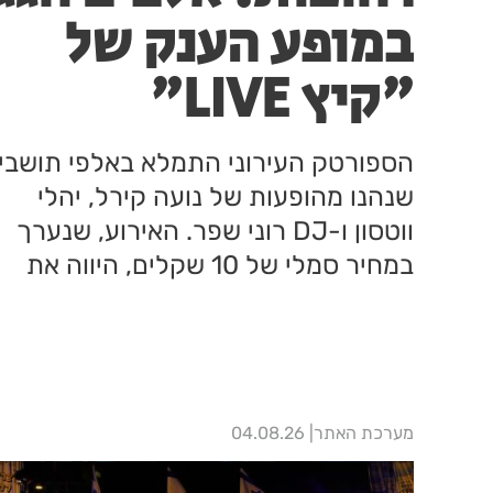
במופע הענק של
"קיץ LIVE"
הספורטק העירוני התמלא באלפי תושבי
שנהנו מהופעות של נועה קירל, יהלי
ווטסון ו-DJ רוני שפר. האירוע, שנערך
במחיר סמלי של 10 שקלים, היווה את
שיאו של קיץ התרבות העירוני.
מערכת האתר
04.08.26