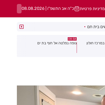
כ"ה אב התשפ"ו | 08.08.2026
מדיניות פרטיות
ם בית חם
05:43
08:29
ת ים
חשד להצתה בשלושה מוקדים ברמת
הסוף לקורקי
גן: שבעה דיירים נפגעו קל משאיפת
עשן