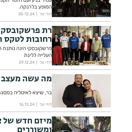
עמיר בניון ועם הזמר הקפ
המופע בלרנקה.
דודי טל
30.12.24
רת פרשקובסקי 
רחובות לטקס ה
פרשקובסקי הינה נותנת 
העלייה לליגת
דודי טל
29.12.24
מה עשה מעצב ה
בר, שיצא לאיטליה במסגרת משלחת של חב
דודי טל
16.12.24
מיזם חדש של אר
ומשוררים