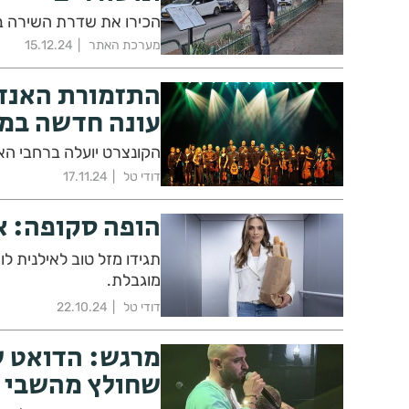
הכירו את שדרת השירה ב
מערכת האתר
15.12.24
התזמורת האנד
עונה חדשה במסגרת ה
הקונצרט יועלה ברחבי הארץ בתאריכי
דודי טל
17.11.24
הופה סקופה: א
תגידו מזל טוב לאילנית 
מוגבלת.
דודי טל
22.10.24
מרגש: הדואט של
שחולץ מהשבי