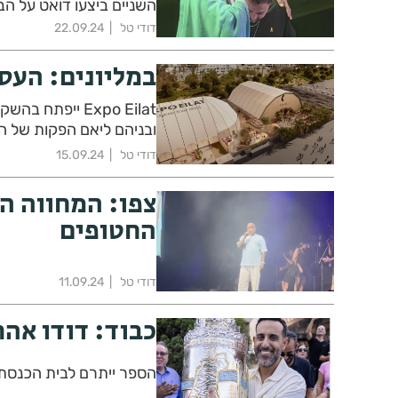
השניים ביצעו דואט על הב
דודי טל
22.09.24
במליונים: העסק
ובניהם ליאם הפקות של הזמ
דודי טל
15.09.24
צפו: המחווה המ
החטופים
דודי טל
11.09.24
כבוד: דודו אהר
הספר ייתרם לבית הכנסת 