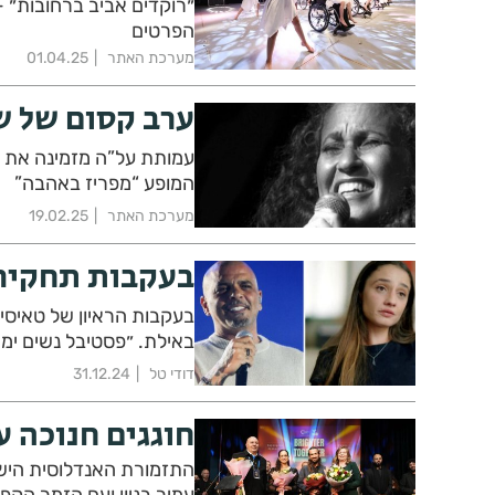
״רוקדים אביב ברחובות״ 
הפרטים
מערכת האתר
01.04.25
ערב קסום של ש
עמותת על”ה מזמינה את ה
המופע “מפריז באהבה”
מערכת האתר
19.02.25
בעקבות תחקיר כאן 11: אלו ההשלכות ע
בעקבות הראיון של טאיסי
באילת. ״פסטיבל נשים ימ
דודי טל
31.12.24
חוגגים חנוכה 
התזמורת האנדלוסית היש