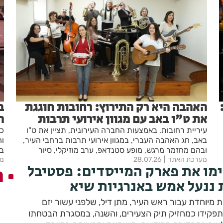
האהבה היא רק התירוץ: רחובות חוגגת
ב
את ט"ו באב עם מגוון אירועי תרבות
ה
ב
עיריית רחובות, באמצעות החברה העירונית, תציין את ט"ו
כו
באב, חג האהבה העברי, במגוון אירועי תרבות ברחבי העיר,
וה
ובהם מחזמר מרגש, מופע סטנדאפ, ערב מוזיקלי, סיור
בל
מערכת האתר
28.07.26
בעקבות סיפורי אהבה, סדנת קרמיקה זוגית למגויסות
מע
מו את פארק המייסדים: פסטיבל
ה
ולמגויסים, טיול תרבות ופעילויות נוספות לכל הגילים.
 ננעל אמש באנרגיות שיא
 מיוחדת עבור ראש העיר, מתן דיל, שלפני עשור יזם
פקידו כמחזיק תיק הצעירים, והשנה, במסגרת הבטחתו