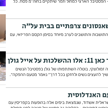
- הפסטיבל הארצי למחול וזמר שיתקיים בחוה"מ פסח. כל
אנסונים צרפתיים בבית על”ה
תושבות והתושבים לערב מיוחד בסימן הקסם הפריזאי, עם
ל אייל גולן
ה זמולוצקי, בוטלה השתתפותו של גולן בפסטיבל הנשים
שיך להעצים נשים ולחזקן בכל דרך״ נאמר מטעם ההפקה״.
עם האנדלוסית
ראלית אשדוד, שנמצאת בימים אלה בהופעות בקפריסין עם