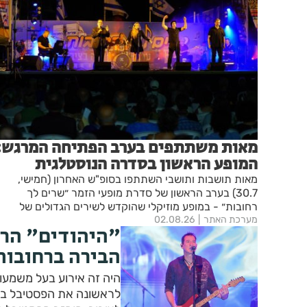
מאות משתתפים בערב הפתיחה המרגש:
המופע הראשון בסדרה הנוסטלגית
"שרים לך רחובות" יצא לדרך בפעם
מאות תושבות ותושבי השתתפו בסופ"ש האחרון (חמישי,
ה-17
30.7) בערב הראשון של סדרת מופעי הזמר ״שרים לך
רחובות״ - במופע מוזיקלי שהוקדש לשירים הגדולים של
מערכת האתר
02.08.26
הקולנוע הישראלי. ארבעה מופעים נוספים יתקיימו מדי יום
"היהודים" הרי
חמישי ברחבת העירייה. הכניסה חופשית
הבירה ברחובות
היה זה אירוע בעל משמעות
לראשונה את הפסטיבל בת