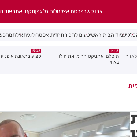
צרו קשר
פרסם אצלנו
לוח גל גפן
תקנון אתר
אודות
כללי
עמוד הבית ראשי
טעים להכיר
תחזית אסטרולוגית
אילת
מחפשי
08:58
13:05
פצוע בתאונת אופנוע במרכז חולון
גופה נפלטה אל חוף ב
ית
ו