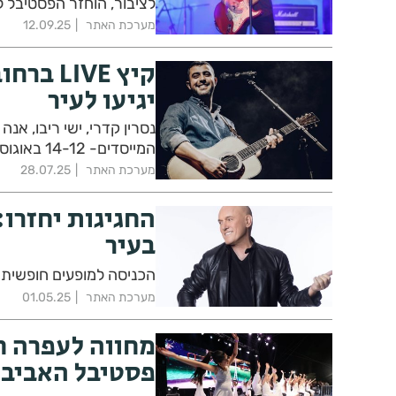
לציבור, הוחזר הפסטיבל 
מערכת האתר
12.09.25
קיץ IVE
יגיעו לעיר
נסרין קדרי, ישי ריבו, אנ
המייסדים- 14-12 באוגוסט, ימים ג'-ה', בשעה 20:00, הכניסה חופשית!
מערכת האתר
28.07.25
החגיגות יחזרו:
בעיר
הכניסה למופעים חופשית –
מערכת האתר
01.05.25
מחווה לעפרה ח
פסטיבל האביב 