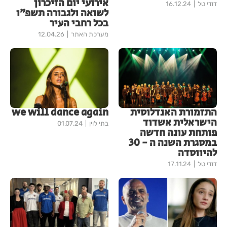
אירועי יום הזיכרון
דודי טל
16.12.24
לשואה ולגבורה תשפ״ו
בכל רחבי העיר
מערכת האתר
12.04.26
התזמורת האנדלוסית
we will dance again
הישראלית אשדוד
בתי לוין
01.07.24
פותחת עונה חדשה
במסגרת השנה ה - 30
להיווסדה
דודי טל
17.11.24