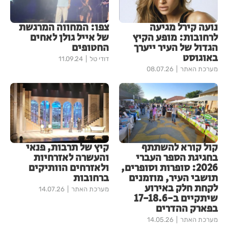
נועה קירל מגיעה
צפו: המחווה המרגשת
לרחובות: מופע הקיץ
של אייל גולן לאחים
הגדול של העיר ייערך
החטופים
באוגוסט
דודי טל
11.09.24
מערכת האתר
08.07.26
קול קורא להשתתף
קיץ של תרבות, פנאי
בחגיגת הספר העברי
והעשרה לאזרחיות
2026: סופרות וסופרים,
ולאזרחים הוותיקים
תושבי העיר, מוזמנים
ברחובות
לקחת חלק באירוע
מערכת האתר
14.07.26
שיתקיים ב-17-18.6
בפארק ההדרים
מערכת האתר
14.05.26