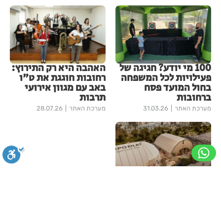
100 מי יודע? חגיגה של
האהבה היא רק התירוץ:
פעילויות לכל המשפחה
רחובות חוגגת את ט"ו
בחול המועד פסח
באב עם מגוון אירועי
ברחובות
תרבות
מערכת האתר
31.03.26
מערכת האתר
28.07.26
במליונים: העסק החדש
של אייל גולן
סגירה
ביטול הבהובים
מונוכרום
ספיה
דודי טל
15.09.24
עוד ברחובות רכילות מקומית