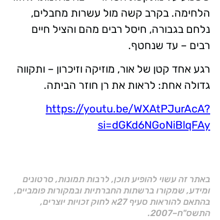
הלחימה. בקרב קשה מול עשרות מחבלים,
נלחם בגבורה, חיסל רבים מהם והציל חיים
רבים – עד שנחטף.
רגע אחד קטן של אור, מוזיקה וזיכרון – ותקווה
גדולה אחת: לראות את רן חוזר הביתה.
https://youtu.be/WXAtPJurAcA?
si=dGKd6NGoNiBlqFAy
באתר זה עשוי להופיע תוכן, לרבות תמונות, סרטונים
ומידע, שמקורו ברשתות החברתיות ובמקורות פומביים,
בהתאם להוראות סעיף 27א לחוק זכויות יוצרים,
התשס"ח–2007.