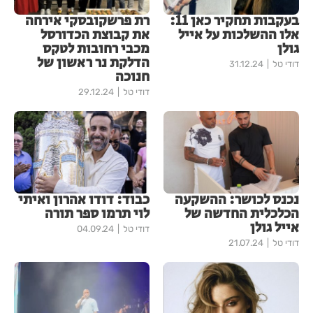
בעקבות תחקיר כאן 11:
רת פרשקובסקי אירחה
אלו ההשלכות על אייל
את קבוצת הכדורסל
גולן
מכבי רחובות לטקס
הדלקת נר ראשון של
דודי טל
31.12.24
חנוכה
דודי טל
29.12.24
נכנס לכושר: ההשקעה
כבוד: דודו אהרון ואיתי
הכלכלית החדשה של
לוי תרמו ספר תורה
אייל גולן
דודי טל
04.09.24
דודי טל
21.07.24