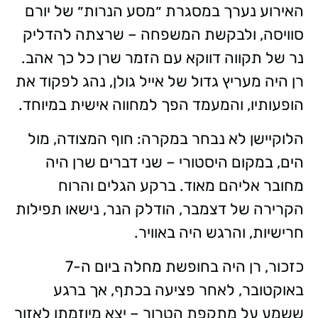
האירוע נערך במסגרת ״מסע הנרות״ של יורם
סוויסה, ולבקשת המשפחה – שרצתה להדליק
נר של תקווה דווקא עם הזמר שרן כל כך אהב.
רן היה מעריץ גדול של אייל גולן, נהג לפקוד את
הופעותיו, והמעמד הפך למחווה אישית במיוחד.
הלוקיישן לא נבחר במקרה: חוף המצודה, מול
הים, במקום היסטורי – שני דברים שרן היה
מחובר אליהם מאוד. ברקע הגלים והרוח
הקרירה של דצמבר, הודלק הנר, נישאו תפילות
חרישיות, והרגש היה באוויר.
כזכור, רן היה בחופשת מחלה ביום ה-7
באוקטובר, לאחר פציעה בכתף, אך ברגע
ששמע על מתקפת הטרור – יצא מיוזמתו לאזור