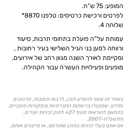
המופע: 75 ש”ח.
לפרטים ורכישת כרטיסים: טלפנו 8870*
שלוחה 4.
עמותת על”ה פועלת בתחומי תרבות, סיעוד
ורווחה למען בני הגיל השלישי בעיר רחובות ,
ומקיימת לאורך השנה מגוון רחב של אירועים,
מופעים ופעילויות העשרה עבור הקהילה.
באתר זה עשוי להופיע תוכן, לרבות תמונות, סרטונים
ומידע, שמקורו ברשתות החברתיות ובמקורות פומביים,
בהתאם להוראות סעיף 27א לחוק זכויות יוצרים,
התשס"ח–2007.
אם אתם בעלי זכויות בתוכן שפורסם, או מייצגים אותם,