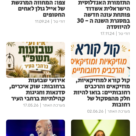
התזמורת האנדלוסית
צפו: המחווה המרגשת
הישראלית אשדוד
של אייל גולן לאחים
פותחת עונה חדשה
החטופים
במסגרת השנה ה - 30
דודי טל
11.09.24
להיווסדה
דודי טל
17.11.24
קול קורא למוזיקאיות,
אירועי שבועות
מוזיקאים והרכבים
ברחובות: שוק איכרים,
רחובותיים: בואו להיות
סדנאות וחגיגות
חלק מהפסקול של
קהילתיות ברחבי העיר
רחובות
מערכת האתר
17.05.26
מערכת האתר
02.06.26