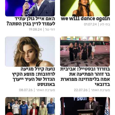
we will dance again
האם אייל גולן עתיד
לעמוד לדין בגין הסתה?
בתי לוין
01.07.24
דודי טל
19.08.24
בוורוד ובסטייל: אביבית
נועה קירל מגיעה
בר זוהר הפתיעה את
לרחובות: מופע הקיץ
אמה בלימוזינה מפוארת
הגדול של העיר ייערך
בדובאי
באוגוסט
מערכת האתר
22.07.26
מערכת האתר
08.07.26