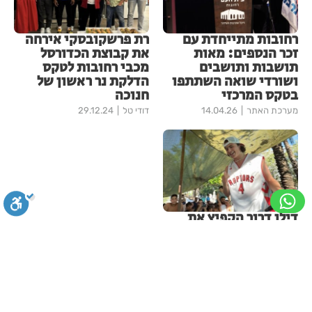
רחובות מתייחדת עם
רת פרשקובסקי אירחה
זכר הנספים: מאות
את קבוצת הכדורסל
תושבות ותושבים
מכבי רחובות לטקס
ושורדי שואה השתתפו
הדלקת נר ראשון של
בטקס המרכזי
חנוכה
מערכת האתר
14.04.26
דודי טל
29.12.24
דילן דרור הקפיץ את
רחובות: מופע קיץ סוחף
בקאנטרי ספייס
סגירה
ביטול הבהובים
מונוכרום
ספיה
מערכת האתר
29.06.26
עוד ברחובות רכילות מקומית