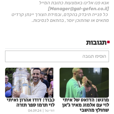
אנא פנו אלינו באמצעות כתובת המייל
[Manager@gal-gefen.co.il]
כל פנייה תיבדק בהקדם, ובמידת הצורך יינתן קרדיט
מתאים או שהתוכן יוסר, בהתאם לנסיבות.
תגובות
הוסיפו תגובה
מרגש: הדואט של איתי
כבוד: דודו אהרון ואיתי
לוי עם אלמוג מאיר ג׳אן
לוי תרמו ספר תורה
שחולץ מהשבי
דודי טל
04.09.24