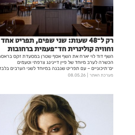
רק ל־48 שעות: שני שפים, תפריט אחד
וחוויה קולינרית חד־פעמית ברחובות
השף דוד לוי יארח את השף אסף שטרן במסעדת זקס בראסר
הכשרה לערב מיוחד של פיין דיינינג צרפתי וטעמים
ים־תיכוניים – עם תפריט שנבנה במיוחד לשני הערבים בלבד
מערכת האתר
08.05.26