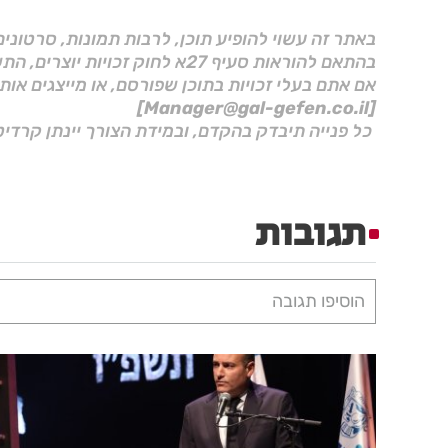
באתר זה עשוי להופיע תוכן, לרבות תמונות, סרטוני
בהתאם להוראות סעיף 27א לחוק זכויות יוצרים, התשס"ח–2007.
אם אתם בעלי זכויות בתוכן שפורסם, או מייצגים אות
[Manager@gal-gefen.co.il]
כל פנייה תיבדק בהקדם, ובמידת הצורך יינתן קרדיט
תגובות
הוסיפו תגובה