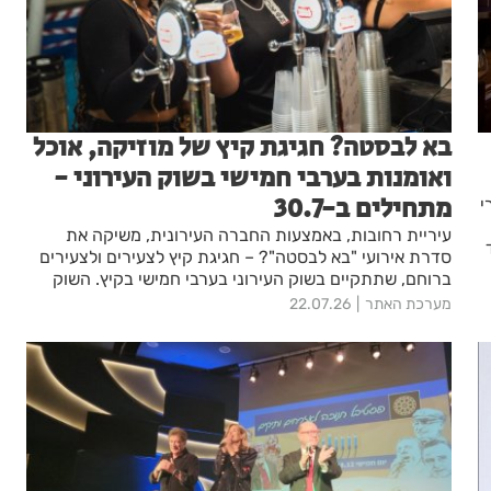
בא לבסטה? חגיגת קיץ של מוזיקה, אוכל
ואומנות בערבי חמישי בשוק העירוני -
מתחילים ב-30.7
י
עיריית רחובות, באמצעות החברה העירונית, משיקה את
סדרת אירועי "בא לבסטה"? – חגיגת קיץ לצעירים ולצעירים
ברוחם, שתתקיים בשוק העירוני בערבי חמישי בקיץ. השוק
יהפוך למתחם בילוי תוסס, שבו ייהנו המבקרים ממוזיקה עם
מערכת האתר
22.07.26
DJ, מופעי רחוב ודוכני אומנות ויד שנייה, לצד מסעדות, בית
קפה ודוכני אוכל של חנויות השוק שיישארו פתוחות ויציעו
חוויית בילוי קיצית בלב העיר.