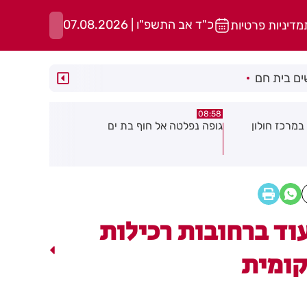
כ"ד אב התשפ"ו | 07.08.2026
מדיניות פרטיות
ם בית חם
05:43
08:29
ת ים
חשד להצתה בשלושה מוקדים ברמת
הסוף לקורקי
גן: שבעה דיירים נפגעו קל משאיפת
עשן
וד ברחובות רכילות
ומית