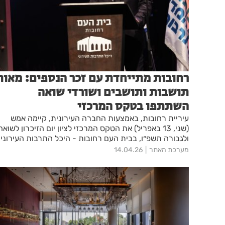
רחובות מתייחדת עם זכר הנספים: מאות
תושבות ותושבים ושורדי שואה
השתתפו בטקס המרכזי
עיריית רחובות, באמצעות החברה העירונית, קיימה אמש
(שני, 13 באפריל) את הטקס המרכזי לציון יום הזיכרון לשואה
ולגבורה תשפ״ו, בבית העם רחובות - היכל התרבות העירוני,
במעמד ראש העיר מתן דיל, סגנים, חברות וחברי מועצת
מערכת האתר
14.04.26
העיר, שורדי שואה ובני משפחותיהם, ומאות תושבות ותושבי
רחובות. השנה עמד הטקס בסימן הקהילות שנכחדו בשואה
וסיפורן