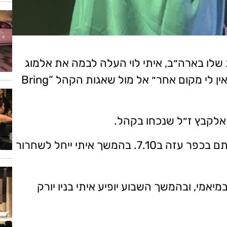
שלו בארה״ב, איתי לוי העלה לבמה את אלמוג
מאיר ג׳אן שחולץ מהשבי ושר יחד איתו את ״אין לי מקום אחר״ אל מול שאגות הקהל “Bring
 אלקבץ ז״ל שנכחו בקהל.
סיון נרצחה עם בן זוגה נאור חסידים ז״ל בביתם בכפר עזה ב7.10. בהמשך איתי ייחל לשחרור
אמי, ובהמשך השבוע יופיע איתי בניו יורק