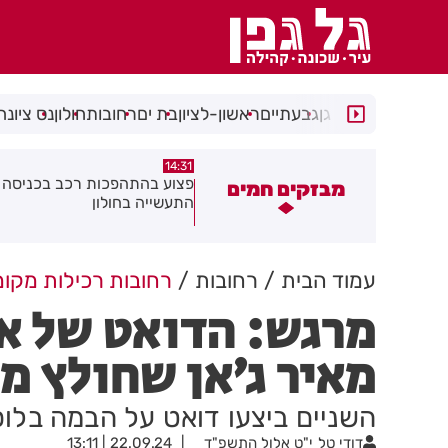
רמת גן
גבעתיים
ראשון-לציון
בת ים
רחובות
חולון
נס ציונה
14:15
14:31
צוע בהתהפכות רכב בכניסה לאזור
תיסלם ואתניקס הרימו את חולון
מבזקים חמים
תעשייה בחולון
באוויר
עמוד הבית
רחובות
רחובות רכילות מקומ
מרגש: הדואט של אי
מאיר ג׳אן שחולץ מ
השניים ביצעו דואט על הבמה בלוס
דודי טל
י"ט אלול התשפ"ד
22.09.24 | 13:11