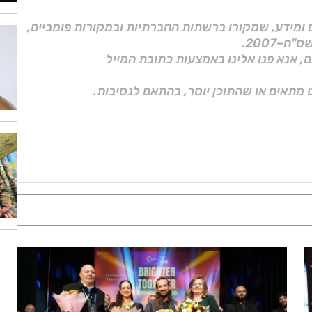
ם ומידע, שמקורו ברשתות החברתיות ובמקורות פומביים,
ם, אנא פנו אלינו באמצעות כתובת המייל
 מתאים או שהתוכן יוסר, בהתאם לנסיבות.