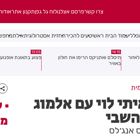
צרו קשר
פרסם אצלנו
לוח גל גפן
תקנון אתר
אודות
כללי
עמוד הבית ראשי
טעים להכיר
תחזית אסטרולוגית
אילת
מחפשי
08:58
13:05
פצוע בתאונת אופנוע במרכז חולון
גופה נפלטה אל חוף ב
ית
תי לוי עם אלמוג
ע
השבי
מק
 אנג׳לס