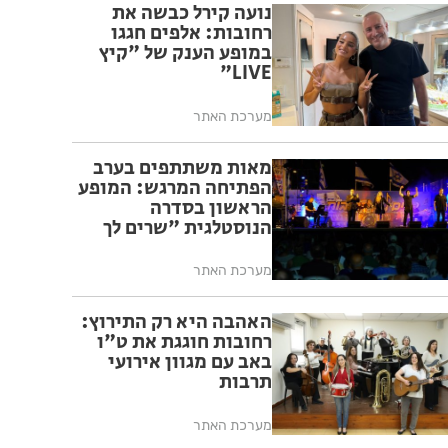
נועה קירל כבשה את
רחובות: אלפים חגגו
במופע הענק של "קיץ
LIVE"
מערכת האתר
מאות משתתפים בערב
הפתיחה המרגש: המופע
הראשון בסדרה
הנוסטלגית "שרים לך
רחובות" יצא לדרך בפעם
ה-17
מערכת האתר
האהבה היא רק התירוץ:
רחובות חוגגת את ט"ו
באב עם מגוון אירועי
תרבות
מערכת האתר