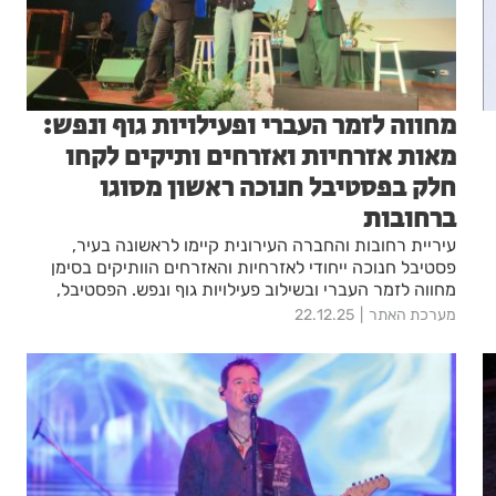
מחווה לזמר העברי ופעילויות גוף ונפש:
מאות אזרחיות ואזרחים ותיקים לקחו
חלק בפסטיבל חנוכה ראשון מסוגו
ברחובות
עיריית רחובות והחברה העירונית קיימו לראשונה בעיר,
פסטיבל חנוכה ייחודי לאזרחיות והאזרחים הוותיקים בסימן
מחווה לזמר העברי ובשילוב פעילויות גוף ונפש. הפסטיבל,
“להדליק את האור שבי”, התקיים ב- 18-19 בדצמבר והביא
מערכת האתר
22.12.25
למרכז מורשת יהדות תימן וקהילות ישראל יומיים של תרבות,
מוזיקה, העצמה ומפגש קהילתי מרגש