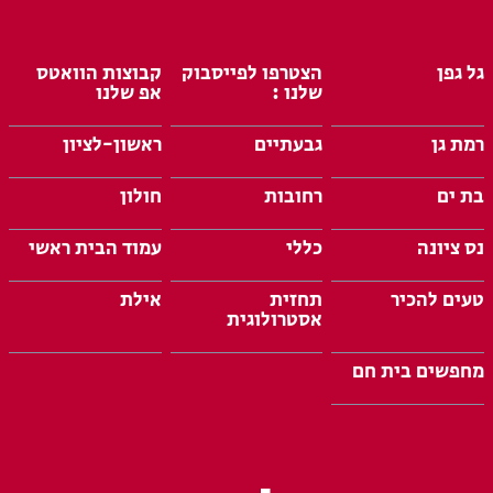
גל גפן
הצטרפו לפייסבוק
קבוצות הוואטס
שלנו :
אפ שלנו
רמת גן
גבעתיים
ראשון-לציון
בת ים
רחובות
חולון
נס ציונה
כללי
עמוד הבית ראשי
טעים להכיר
תחזית
אילת
אסטרולוגית
מחפשים בית חם