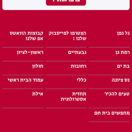
גל גפן
הצטרפו לפייסבוק
קבוצות הוואטס
שלנו :
אפ שלנו
רמת גן
גבעתיים
ראשון-לציון
בת ים
רחובות
חולון
נס ציונה
כללי
עמוד הבית ראשי
טעים להכיר
תחזית
אילת
אסטרולוגית
מחפשים בית חם