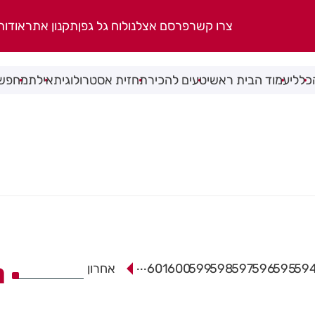
צרו קשר
פרסם אצלנו
לוח גל גפן
תקנון אתר
אודות
כללי
עמוד הבית ראשי
טעים להכיר
תחזית אסטרולוגית
אילת
מחפשי
ה
...
59
595
596
597
598
599
600
601
אחרון