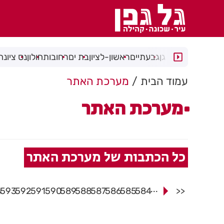
רמת גן
גבעתיים
ראשון-לציון
בת ים
רחובות
חולון
נס ציונה
עמוד הבית
מערכת האתר
מערכת האתר
כל הכתבות של מערכת האתר
...
4
593
592
591
590
589
588
587
586
585
584
<<