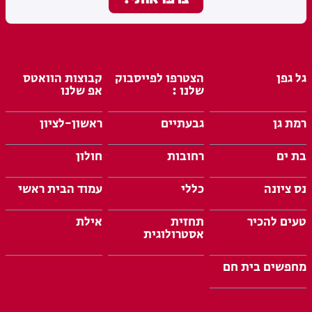
גל גפן
הצטרפו לפייסבוק
קבוצות הוואטס
שלנו :
אפ שלנו
רמת גן
גבעתיים
ראשון-לציון
בת ים
רחובות
חולון
נס ציונה
כללי
עמוד הבית ראשי
טעים להכיר
תחזית
אילת
אסטרולוגית
מחפשים בית חם