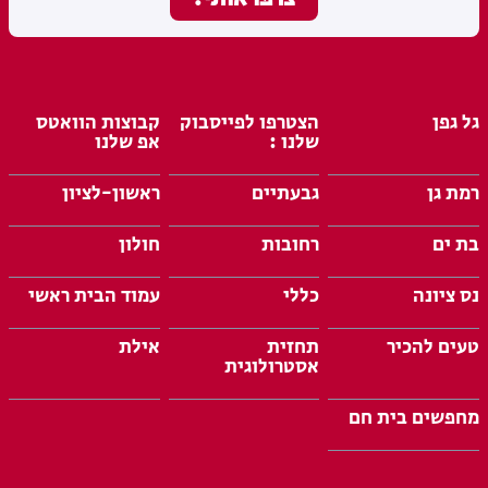
גל גפן
הצטרפו לפייסבוק
קבוצות הוואטס
שלנו :
אפ שלנו
רמת גן
גבעתיים
ראשון-לציון
בת ים
רחובות
חולון
נס ציונה
כללי
עמוד הבית ראשי
טעים להכיר
תחזית
אילת
אסטרולוגית
מחפשים בית חם