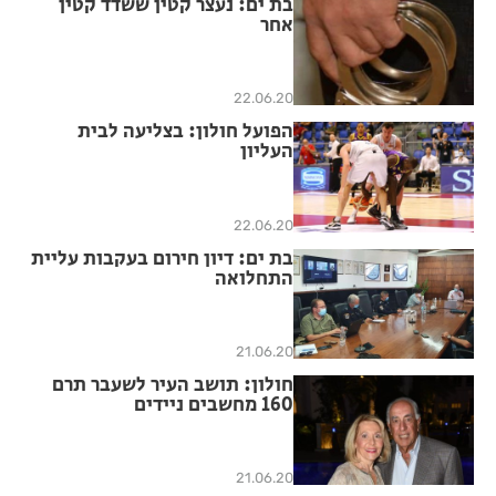
בת ים: נעצר קטין ששדד קטין
אחר
22.06.20
הפועל חולון: בצליעה לבית
העליון
22.06.20
בת ים: דיון חירום בעקבות עליית
התחלואה
21.06.20
חולון: תושב העיר לשעבר תרם
160 מחשבים ניידים
21.06.20