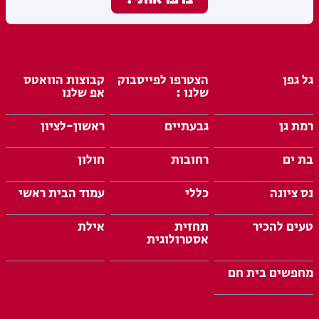
גל גפן
הצטרפו לפייסבוק
קבוצות הוואטס
שלנו :
אפ שלנו
רמת גן
גבעתיים
ראשון-לציון
בת ים
רחובות
חולון
נס ציונה
כללי
עמוד הבית ראשי
טעים להכיר
תחזית
אילת
אסטרולוגית
מחפשים בית חם